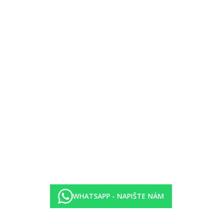
WHATSAPP - NAPIŠTE NÁM