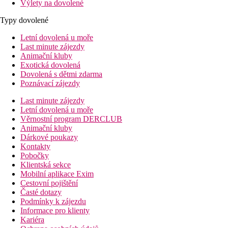
Výlety na dovolené
Typy dovolené
Letní dovolená u moře
Last minute zájezdy
Animační kluby
Exotická dovolená
Dovolená s dětmi zdarma
Poznávací zájezdy
Last minute zájezdy
Letní dovolená u moře
Věrnostní program DERCLUB
Animační kluby
Dárkové poukazy
Kontakty
Pobočky
Klientská sekce
Mobilní aplikace Exim
Cestovní pojištění
Časté dotazy
Podmínky k zájezdu
Informace pro klienty
Kariéra