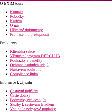
O EXIM tours
Kontakt
Pobočky
Kariéra
O nás
Užitečné dokumenty
Prohlášení o přístupnosti
Pro klienty
Klientská sekce
Věrnostní program DERCLUB
Poukázky a benefity
Ochrana osobních údajů
Nastavení soukromí
Compliance linka
Informace k zájezdu
Cestovní pojištění
Časté dotazy
Podmínky pro cestující
Služby k cestování letadlem
Vstupní a pobytové poplatky