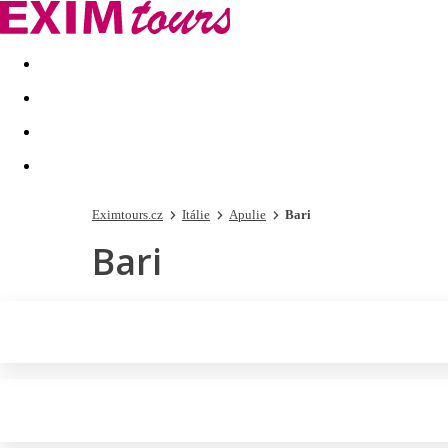
Akční nabídky
Last minute
First minute - Exotika a zim
Eximtours.cz
Itálie
Apulie
Bari
Bari