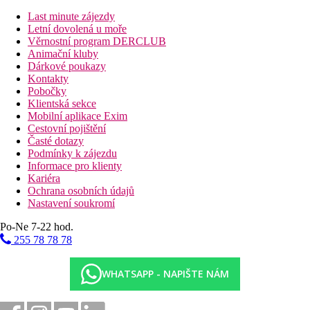
24 m2
Last minute zájezdy
minibar
Letní dovolená u moře
Dvoulůžkový pokoj Classic Superior:
Věrnostní program DERCLUB
prostornější, 28 m2
Animační kluby
možnost 1 přistýlky
Dárkové poukazy
Rodinný pokoj Superior:
Kontakty
53 m2
Pobočky
2 koupelny
Klientská sekce
2 ložnice
Mobilní aplikace Exim
soukromá zahrada nebo balkon
Cestovní pojištění
Rodinný pokoj Superior Plus.
Časté dotazy
57 m2
Podmínky k zájezdu
3 ložnice
Informace pro klienty
2 koupelny
Kariéra
soukromá zahrada nebo balkon
Ochrana osobních údajů
Nastavení soukromí
Všechny pokoje jsou v hotelu nekuřácké.
Po-Ne 7-22 hod.
Popis hotelu
255 78 78 78
vstupní hala s recepcí
lobby
hlavní restaurace (Via Appia)
WHATSAPP - NAPIŠTE NÁM
vyhrazená dětská část v hlavní restauraci
´A Puteca Pizzeria - za poplatek (je v provozu, záleží na
rozhodnutí hotelu)