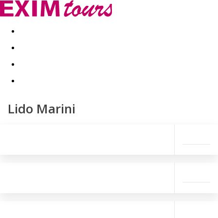
Akční nabídky
Last minute
First minute - Exotika a zim
Lido Marini