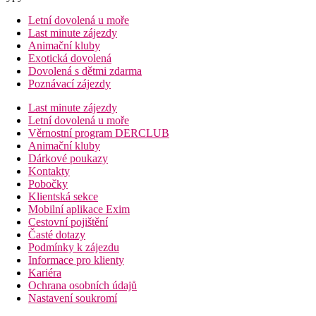
Letní dovolená u moře
Last minute zájezdy
Animační kluby
Exotická dovolená
Dovolená s dětmi zdarma
Poznávací zájezdy
Last minute zájezdy
Letní dovolená u moře
Věrnostní program DERCLUB
Animační kluby
Dárkové poukazy
Kontakty
Pobočky
Klientská sekce
Mobilní aplikace Exim
Cestovní pojištění
Časté dotazy
Podmínky k zájezdu
Informace pro klienty
Kariéra
Ochrana osobních údajů
Nastavení soukromí