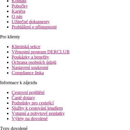
Kontakt
Pobočky
Kariéra
O nás
Užitečné dokumenty
Prohlášení o přístupnosti
Pro klienty
Klientská sekce
Věrnostní program DERCLUB
Poukázky a benefity
Ochrana osobních údajů
Nastavení soukromí
Compliance linka
Informace k zájezdu
Cestovní pojištění
Časté dotazy
Podmínky pro cestující
Služby k cestování letadlem
Vstupní a pobytové poplatky
Výlety na dovolené
Typy dovolené