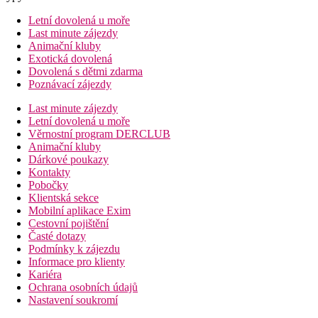
Letní dovolená u moře
Last minute zájezdy
Animační kluby
Exotická dovolená
Dovolená s dětmi zdarma
Poznávací zájezdy
Last minute zájezdy
Letní dovolená u moře
Věrnostní program DERCLUB
Animační kluby
Dárkové poukazy
Kontakty
Pobočky
Klientská sekce
Mobilní aplikace Exim
Cestovní pojištění
Časté dotazy
Podmínky k zájezdu
Informace pro klienty
Kariéra
Ochrana osobních údajů
Nastavení soukromí