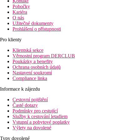
Kontakt
Pobočky
Kariéra
O nás
Užitečné dokumenty
Prohlášení o přístupnosti
Pro klienty
Klientská sekce
Věrnostní program DERCLUB
Poukázky a benefity
Ochrana osobních údajů
Nastavení soukromí
Compliance linka
Informace k zájezdu
Cestovní pojištění
Časté dotazy
Podmínky pro cestující
Služby k cestování letadlem
Vstupní a pobytové poplatky
Výlety na dovolené
Typy dovolené