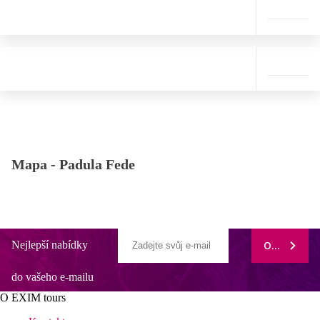
Mapa -
Padula Fede
Nejlepší nabídky
ODEBÍRAT
do vašeho e-mailu
O EXIM tours