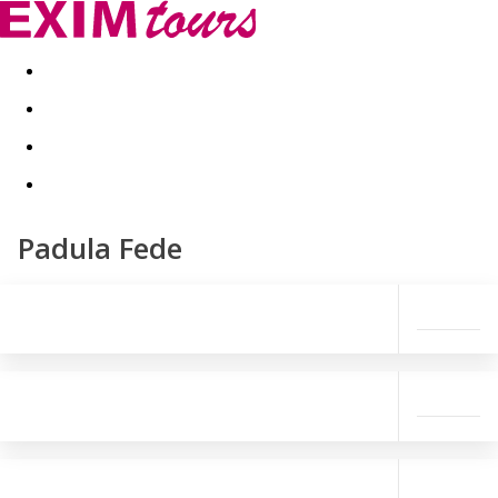
Akční nabídky
Last minute
First minute - Exotika a zim
Padula Fede