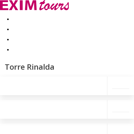
Akční nabídky
Last minute
First minute - Exotika a zim
Torre Rinalda