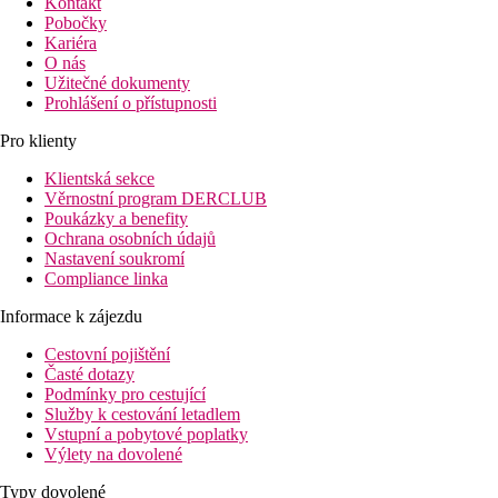
Kontakt
Pobočky
Kariéra
O nás
Užitečné dokumenty
Prohlášení o přístupnosti
Pro klienty
Klientská sekce
Věrnostní program DERCLUB
Poukázky a benefity
Ochrana osobních údajů
Nastavení soukromí
Compliance linka
Informace k zájezdu
Cestovní pojištění
Časté dotazy
Podmínky pro cestující
Služby k cestování letadlem
Vstupní a pobytové poplatky
Výlety na dovolené
Typy dovolené