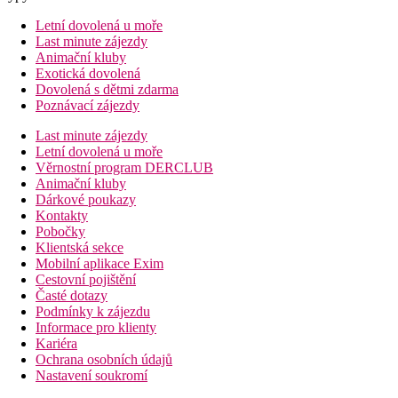
Letní dovolená u moře
Last minute zájezdy
Animační kluby
Exotická dovolená
Dovolená s dětmi zdarma
Poznávací zájezdy
Last minute zájezdy
Letní dovolená u moře
Věrnostní program DERCLUB
Animační kluby
Dárkové poukazy
Kontakty
Pobočky
Klientská sekce
Mobilní aplikace Exim
Cestovní pojištění
Časté dotazy
Podmínky k zájezdu
Informace pro klienty
Kariéra
Ochrana osobních údajů
Nastavení soukromí