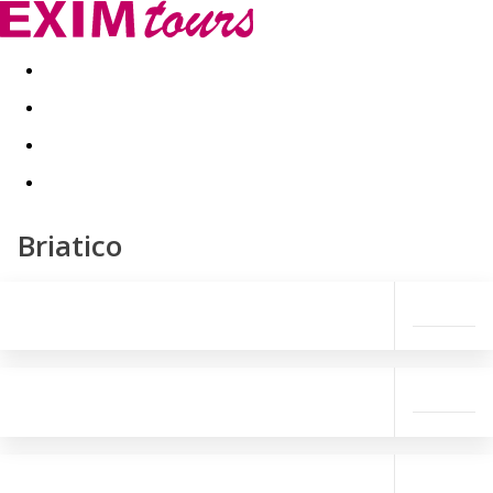
Akční nabídky
Last minute
First minute - Exotika a zim
Briatico