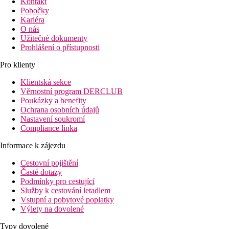
Kontakt
Pobočky
Kariéra
O nás
Užitečné dokumenty
Prohlášení o přístupnosti
Pro klienty
Klientská sekce
Věrnostní program DERCLUB
Poukázky a benefity
Ochrana osobních údajů
Nastavení soukromí
Compliance linka
Informace k zájezdu
Cestovní pojištění
Časté dotazy
Podmínky pro cestující
Služby k cestování letadlem
Vstupní a pobytové poplatky
Výlety na dovolené
Typy dovolené