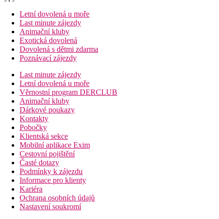
Letní dovolená u moře
Last minute zájezdy
Animační kluby
Exotická dovolená
Dovolená s dětmi zdarma
Poznávací zájezdy
Last minute zájezdy
Letní dovolená u moře
Věrnostní program DERCLUB
Animační kluby
Dárkové poukazy
Kontakty
Pobočky
Klientská sekce
Mobilní aplikace Exim
Cestovní pojištění
Časté dotazy
Podmínky k zájezdu
Informace pro klienty
Kariéra
Ochrana osobních údajů
Nastavení soukromí