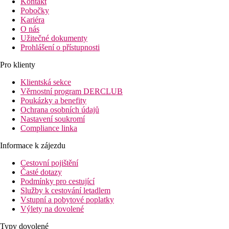
Kontakt
Pobočky
Kariéra
O nás
Užitečné dokumenty
Prohlášení o přístupnosti
Pro klienty
Klientská sekce
Věrnostní program DERCLUB
Poukázky a benefity
Ochrana osobních údajů
Nastavení soukromí
Compliance linka
Informace k zájezdu
Cestovní pojištění
Časté dotazy
Podmínky pro cestující
Služby k cestování letadlem
Vstupní a pobytové poplatky
Výlety na dovolené
Typy dovolené