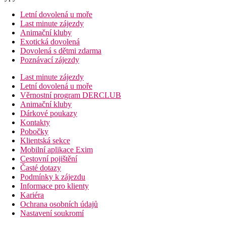
Letní dovolená u moře
Last minute zájezdy
Animační kluby
Exotická dovolená
Dovolená s dětmi zdarma
Poznávací zájezdy
Last minute zájezdy
Letní dovolená u moře
Věrnostní program DERCLUB
Animační kluby
Dárkové poukazy
Kontakty
Pobočky
Klientská sekce
Mobilní aplikace Exim
Cestovní pojištění
Časté dotazy
Podmínky k zájezdu
Informace pro klienty
Kariéra
Ochrana osobních údajů
Nastavení soukromí