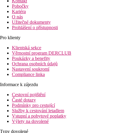
Kontakt
Pobočky
Kariéra
O nás
Užitečné dokumenty
Prohlášení o přístupnosti
Pro klienty
Klientská sekce
Věrnostní program DERCLUB
Poukázky a benefity
Ochrana osobních údajů
Nastavení soukromí
Compliance linka
Informace k zájezdu
Cestovní pojištění
Časté dotazy
Podmínky pro cestující
Služby k cestování letadlem
Vstupní a pobytové poplatky
Výlety na dovolené
Typy dovolené