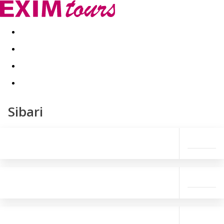
Akční nabídky
Last minute
First minute - Exotika a zim
Sibari