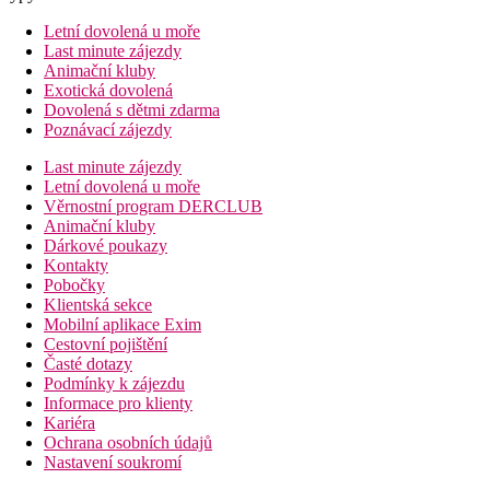
Letní dovolená u moře
Last minute zájezdy
Animační kluby
Exotická dovolená
Dovolená s dětmi zdarma
Poznávací zájezdy
Last minute zájezdy
Letní dovolená u moře
Věrnostní program DERCLUB
Animační kluby
Dárkové poukazy
Kontakty
Pobočky
Klientská sekce
Mobilní aplikace Exim
Cestovní pojištění
Časté dotazy
Podmínky k zájezdu
Informace pro klienty
Kariéra
Ochrana osobních údajů
Nastavení soukromí