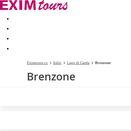
Akční nabídky
Last minute
First minute - Exotika a zim
Eximtours.cz
Itálie
Lago di Garda
Brenzone
Brenzone