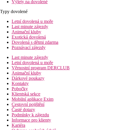
Výlety na dovolené
Typy dovolené
Letní dovolená u moře
Last minute zájezdy
Animační kluby
Exotická dovolená
Dovolená s dětmi zdarma
Poznávací zájezdy
Last minute zájezdy
Letní dovolená u moře
Věrnostní program DERCLUB
Animační kluby
Dárkové poukazy
Kontakty
Pobočky
Klientská sekce
Mobilní aplikace Exim
Cestovní pojištění
Časté dotazy
Podmínky k zájezdu
Informace pro klienty
Kariéra