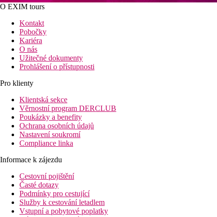
O EXIM tours
Kontakt
Pobočky
Kariéra
O nás
Užitečné dokumenty
Prohlášení o přístupnosti
Pro klienty
Klientská sekce
Věrnostní program DERCLUB
Poukázky a benefity
Ochrana osobních údajů
Nastavení soukromí
Compliance linka
Informace k zájezdu
Cestovní pojištění
Časté dotazy
Podmínky pro cestující
Služby k cestování letadlem
Vstupní a pobytové poplatky