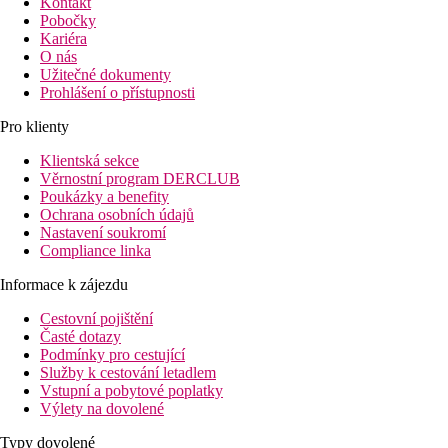
Kontakt
Pobočky
Kariéra
O nás
Užitečné dokumenty
Prohlášení o přístupnosti
Pro klienty
Klientská sekce
Věrnostní program DERCLUB
Poukázky a benefity
Ochrana osobních údajů
Nastavení soukromí
Compliance linka
Informace k zájezdu
Cestovní pojištění
Časté dotazy
Podmínky pro cestující
Služby k cestování letadlem
Vstupní a pobytové poplatky
Výlety na dovolené
Typy dovolené