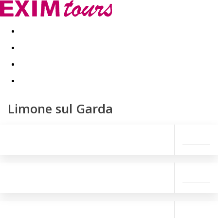
Akční nabídky
Last minute
First minute - Exotika a zim
Limone sul Garda