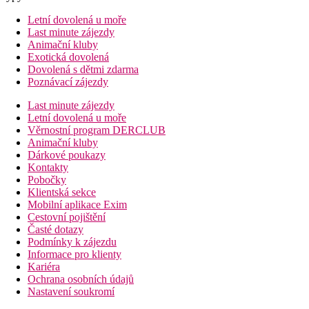
Letní dovolená u moře
Last minute zájezdy
Animační kluby
Exotická dovolená
Dovolená s dětmi zdarma
Poznávací zájezdy
Last minute zájezdy
Letní dovolená u moře
Věrnostní program DERCLUB
Animační kluby
Dárkové poukazy
Kontakty
Pobočky
Klientská sekce
Mobilní aplikace Exim
Cestovní pojištění
Časté dotazy
Podmínky k zájezdu
Informace pro klienty
Kariéra
Ochrana osobních údajů
Nastavení soukromí