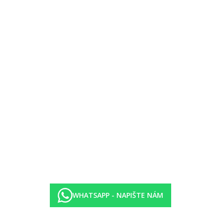
auraci dle otevíracích hodin
WHATSAPP - NAPIŠTE NÁM
. Pokoje jsou na vyžádání a zpětné potvrzení z destinace.