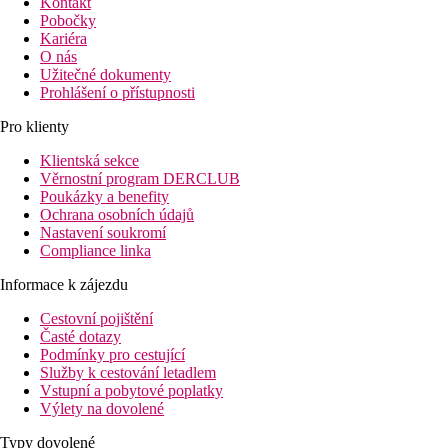
Kontakt
Pobočky
Kariéra
O nás
Užitečné dokumenty
Prohlášení o přístupnosti
Pro klienty
Klientská sekce
Věrnostní program DERCLUB
Poukázky a benefity
Ochrana osobních údajů
Nastavení soukromí
Compliance linka
Informace k zájezdu
Cestovní pojištění
Časté dotazy
Podmínky pro cestující
Služby k cestování letadlem
Vstupní a pobytové poplatky
Výlety na dovolené
Typy dovolené