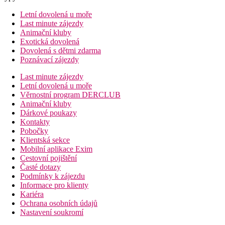
Letní dovolená u moře
Last minute zájezdy
Animační kluby
Exotická dovolená
Dovolená s dětmi zdarma
Poznávací zájezdy
Last minute zájezdy
Letní dovolená u moře
Věrnostní program DERCLUB
Animační kluby
Dárkové poukazy
Kontakty
Pobočky
Klientská sekce
Mobilní aplikace Exim
Cestovní pojištění
Časté dotazy
Podmínky k zájezdu
Informace pro klienty
Kariéra
Ochrana osobních údajů
Nastavení soukromí