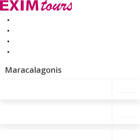
Akční nabídky
Last minute
First minute - Exotika a zim
Maracalagonis