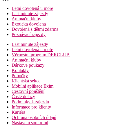
Letní dovolená u moře
Last minute zájezdy
Animační kluby
Exotická dovolená
Dovolená s dětmi zdarma
Poznávací zájezdy
Last minute zájezdy
Letní dovolená u moře
Věrnostní program DERCLUB
Animační kluby
Dárkové poukazy
Kontakty
Pobočky
Klientská sekce
Mobilní aplikace Exim
Cestovní pojištění
Časté dotazy
Podmínky k zájezdu
Informace pro klienty
Kariéra
Ochrana osobních údajů
Nastavení soukromí