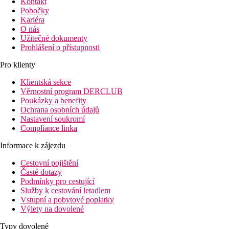
Kontakt
Pobočky
Kariéra
O nás
Užitečné dokumenty
Prohlášení o přístupnosti
Pro klienty
Klientská sekce
Věrnostní program DERCLUB
Poukázky a benefity
Ochrana osobních údajů
Nastavení soukromí
Compliance linka
Informace k zájezdu
Cestovní pojištění
Časté dotazy
Podmínky pro cestující
Služby k cestování letadlem
Vstupní a pobytové poplatky
Výlety na dovolené
Typy dovolené