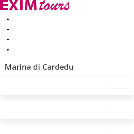
Akční nabídky
Last minute
First minute - Exotika a zim
Marina di Cardedu