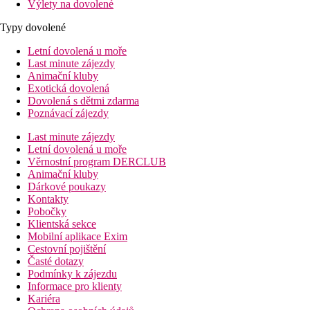
Výlety na dovolené
Typy dovolené
Letní dovolená u moře
Last minute zájezdy
Animační kluby
Exotická dovolená
Dovolená s dětmi zdarma
Poznávací zájezdy
Last minute zájezdy
Letní dovolená u moře
Věrnostní program DERCLUB
Animační kluby
Dárkové poukazy
Kontakty
Pobočky
Klientská sekce
Mobilní aplikace Exim
Cestovní pojištění
Časté dotazy
Podmínky k zájezdu
Informace pro klienty
Kariéra