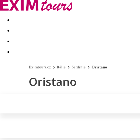
Akční nabídky
Last minute
First minute - Exotika a zim
Eximtours.cz
Itálie
Sardinie
Oristano
Oristano