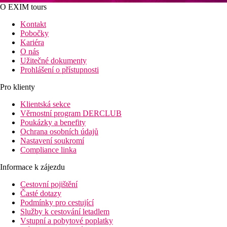
O EXIM tours
Kontakt
Pobočky
Kariéra
O nás
Užitečné dokumenty
Prohlášení o přístupnosti
Pro klienty
Klientská sekce
Věrnostní program DERCLUB
Poukázky a benefity
Ochrana osobních údajů
Nastavení soukromí
Compliance linka
Informace k zájezdu
Cestovní pojištění
Časté dotazy
Podmínky pro cestující
Služby k cestování letadlem
Vstupní a pobytové poplatky