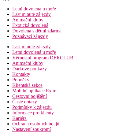
Letní dovolená u moře
Last minute zájezdy
Animační kluby
Exotická dovolená
Dovolená s dětmi zdarma
Poznávací zájezdy
Last minute zájezdy
Letní dovolená u moře
Věrnostní program DERCLUB
Animační kluby
Dárkové poukazy
Kontakty
Pobočky
Klientská sekce
Mobilní aplikace Exim
Cestovní pojištění
Časté dotazy
Podmínky k zájezdu
Informace pro klienty
Kariéra
Ochrana osobních údajů
Nastavení soukromí