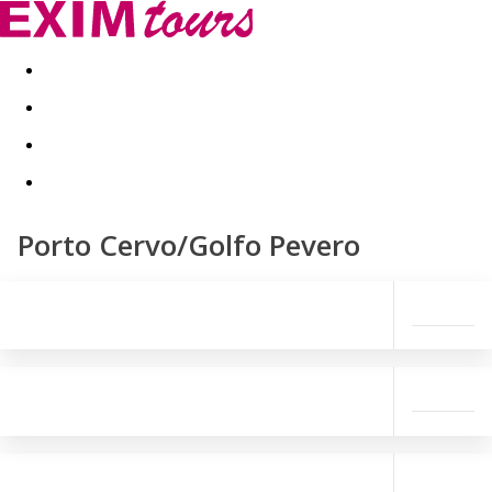
Akční nabídky
Last minute
First minute - Exotika a zim
Porto Cervo/Golfo Pevero