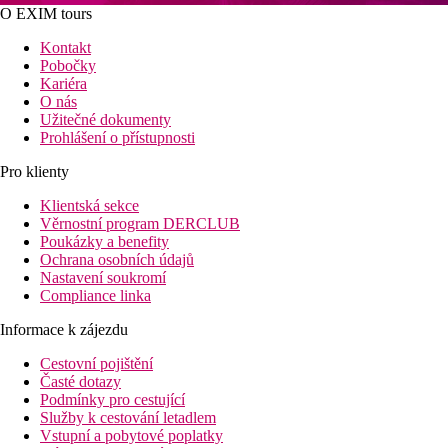
O EXIM tours
Kontakt
Pobočky
Kariéra
O nás
Užitečné dokumenty
Prohlášení o přístupnosti
Pro klienty
Klientská sekce
Věrnostní program DERCLUB
Poukázky a benefity
Ochrana osobních údajů
Nastavení soukromí
Compliance linka
Informace k zájezdu
Cestovní pojištění
Časté dotazy
Podmínky pro cestující
Služby k cestování letadlem
Vstupní a pobytové poplatky