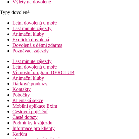
Výlety na dovolené
Typy dovolené
Letní dovolená u moře
Last minute zájezdy
Animační kluby
Exotická dovolená
Dovolená s dětmi zdarma
Poznávací zájezdy
Last minute zájezdy
Letní dovolená u moře
Věrnostní program DERCLUB
Animační kluby
Dárkové poukazy
Kontakty
Pobočky
Klientská sekce
Mobilní aplikace Exim
Cestovní pojištění
Časté dotazy
Podmínky k zájezdu
Informace pro klienty
Kariéra