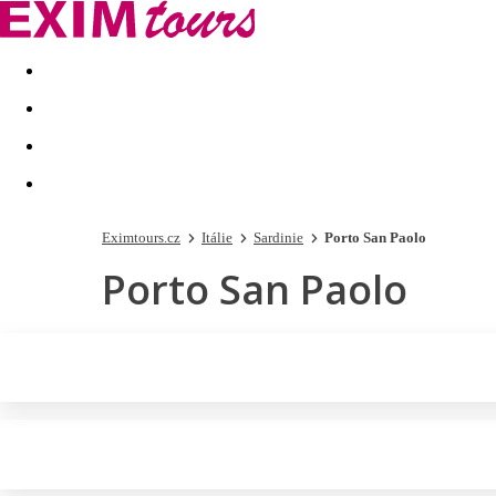
Akční nabídky
Last minute
First minute - Exotika a zim
Eximtours.cz
Itálie
Sardinie
Porto San Paolo
Porto San Paolo