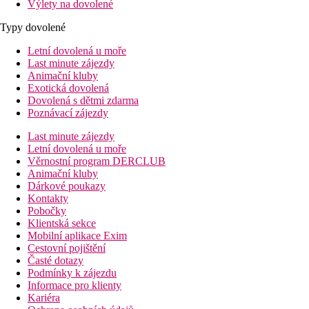
Výlety na dovolené
Typy dovolené
Letní dovolená u moře
Last minute zájezdy
Animační kluby
Exotická dovolená
Dovolená s dětmi zdarma
Poznávací zájezdy
Last minute zájezdy
Letní dovolená u moře
Věrnostní program DERCLUB
Animační kluby
Dárkové poukazy
Kontakty
Pobočky
Klientská sekce
Mobilní aplikace Exim
Cestovní pojištění
Časté dotazy
Podmínky k zájezdu
Informace pro klienty
Kariéra