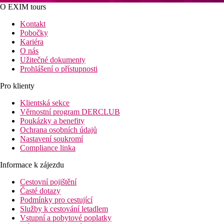
O EXIM tours
Kontakt
Pobočky
Kariéra
O nás
Užitečné dokumenty
Prohlášení o přístupnosti
Pro klienty
Klientská sekce
Věrnostní program DERCLUB
Poukázky a benefity
Ochrana osobních údajů
Nastavení soukromí
Compliance linka
Informace k zájezdu
Cestovní pojištění
Časté dotazy
Podmínky pro cestující
Služby k cestování letadlem
Vstupní a pobytové poplatky