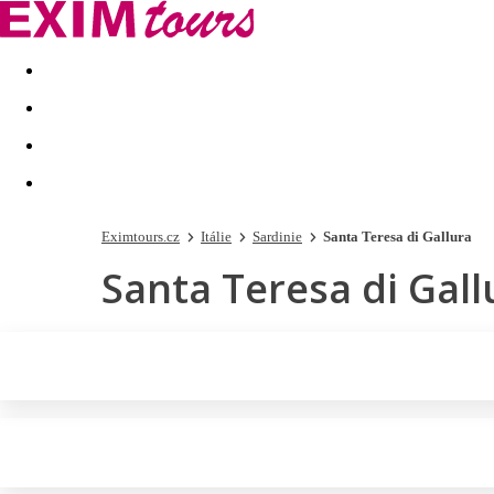
Akční nabídky
Last minute
First minute - Exotika a zim
Eximtours.cz
Itálie
Sardinie
Santa Teresa di Gallura
Santa Teresa di Gall