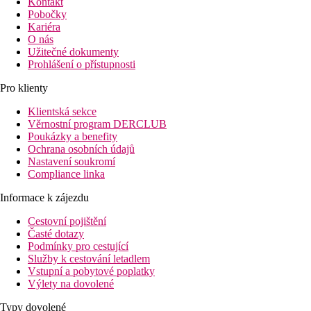
Kontakt
Pobočky
Kariéra
O nás
Užitečné dokumenty
Prohlášení o přístupnosti
Pro klienty
Klientská sekce
Věrnostní program DERCLUB
Poukázky a benefity
Ochrana osobních údajů
Nastavení soukromí
Compliance linka
Informace k zájezdu
Cestovní pojištění
Časté dotazy
Podmínky pro cestující
Služby k cestování letadlem
Vstupní a pobytové poplatky
Výlety na dovolené
Typy dovolené