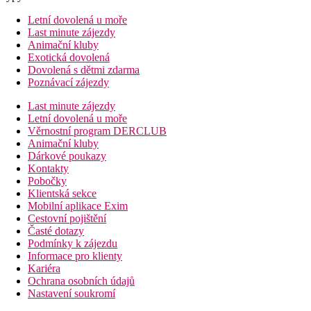
Letní dovolená u moře
Last minute zájezdy
Animační kluby
Exotická dovolená
Dovolená s dětmi zdarma
Poznávací zájezdy
Last minute zájezdy
Letní dovolená u moře
Věrnostní program DERCLUB
Animační kluby
Dárkové poukazy
Kontakty
Pobočky
Klientská sekce
Mobilní aplikace Exim
Cestovní pojištění
Časté dotazy
Podmínky k zájezdu
Informace pro klienty
Kariéra
Ochrana osobních údajů
Nastavení soukromí