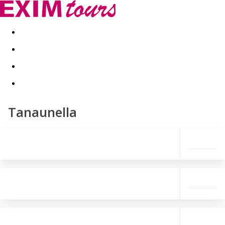
Akční nabídky
Last minute
First minute - Exotika a zim
Tanaunella