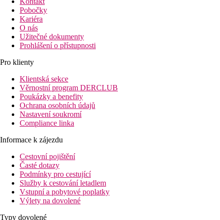
Kontakt
Pobočky
Kariéra
O nás
Užitečné dokumenty
Prohlášení o přístupnosti
Pro klienty
Klientská sekce
Věrnostní program DERCLUB
Poukázky a benefity
Ochrana osobních údajů
Nastavení soukromí
Compliance linka
Informace k zájezdu
Cestovní pojištění
Časté dotazy
Podmínky pro cestující
Služby k cestování letadlem
Vstupní a pobytové poplatky
Výlety na dovolené
Typy dovolené