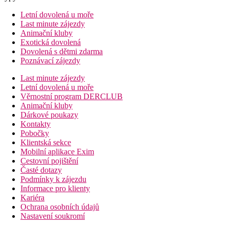
Letní dovolená u moře
Last minute zájezdy
Animační kluby
Exotická dovolená
Dovolená s dětmi zdarma
Poznávací zájezdy
Last minute zájezdy
Letní dovolená u moře
Věrnostní program DERCLUB
Animační kluby
Dárkové poukazy
Kontakty
Pobočky
Klientská sekce
Mobilní aplikace Exim
Cestovní pojištění
Časté dotazy
Podmínky k zájezdu
Informace pro klienty
Kariéra
Ochrana osobních údajů
Nastavení soukromí