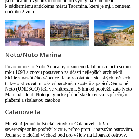
jsou ideálním výchozím bodem pro výlety na Etnu nebo
k nádhernému antickému městu Taormina, které je mj. i centrem
nočního života.
Noto/Noto Marina
Původní město Noto Antica bylo zničeno fatálním zemětřesením
roku 1693 a znovu postaveno za účasti nejlepších architektů
Sicílie z nazlátlého vápence. Jako v ostatních sicilských městech
tu lze obdivovat množství barokních kostelů a paláců. Samotné
Noto
(UNESCO) leží ve vnitrozemí, 5 km od pobřeží, zato Noto
Marina/Lido di Noto je typické přímořské letovisko s písečnými
plážemi a skalnatou zátokou.
Calanovella
Menší příjemné turistické letovisko
Calanovella
leží na
severozápadním pobřeží Sicílie, přímo proti Liparským ostrovům.
Jedná se o ideální výchozí bod pro výlety na Liparské ostrovy,