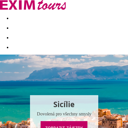
Akční nabídky
Last minute
First minute - Exotika a zim
Sicílie
Dovolená pro všechny smysly
ZOBRAZIT ZÁJEZDY