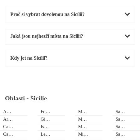
Proč si vybrat dovolenou na Sicílii?
Jaká jsou nejhezčí místa na Sicílii?
Kdy jet na Sicílii?
Oblasti -
Sicílie
Agrigento
Fondachello Di Mascali
Mazara del Vallo
San Cataldo
Arenella
Giardini Naxos
Menfi
San Giorgio
Calanovella
Isola delle Femmine
Messina
San Saba
Campofelice
Letojani
Milazzo
San Vito Lo Capo