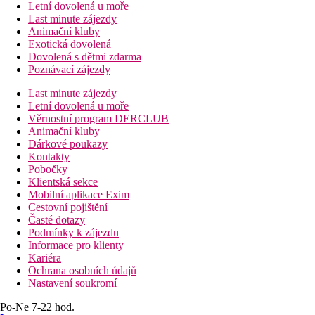
Letní dovolená u moře
Last minute zájezdy
Animační kluby
Exotická dovolená
Dovolená s dětmi zdarma
Poznávací zájezdy
Last minute zájezdy
Letní dovolená u moře
Věrnostní program DERCLUB
Animační kluby
Dárkové poukazy
Kontakty
Pobočky
Klientská sekce
Mobilní aplikace Exim
Cestovní pojištění
Časté dotazy
Podmínky k zájezdu
Informace pro klienty
Kariéra
Ochrana osobních údajů
Nastavení soukromí
Po-Ne 7-22 hod.