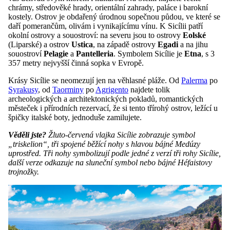
chrámy, středověké hrady, orientální zahrady, paláce i barokní
kostely. Ostrov je obdařený úrodnou sopečnou půdou, ve které se
daří pomerančům, olivám i vynikajícímu vínu. K Sicílii patří
okolní ostrovy a souostroví: na severu jsou to ostrovy
Eolské
(Liparské) a ostrov
Ustica
, na západě ostrovy
Egadi
a na jihu
souostroví
Pelagie
a
Pantelleria
. Symbolem Sicílie je
Etna
, s 3
357 metry nejvyšší činná sopka v Evropě.
Krásy Sicílie se neomezují jen na věhlasné pláže. Od
Palerma
po
Syrakusy
, od
Taorminy
po
Agrigento
najdete tolik
archeologických a architektonických pokladů, romantických
městeček i přírodních rezervací, že si tento třírohý ostrov, ležící u
špičky italské boty, jednoduše zamilujete.
Věděli jste?
Žluto-červená vlajka Sicílie zobrazuje symbol
„triskelion“, tři spojené běžící nohy s hlavou bájné Medúzy
uprostřed. Tři nohy symbolizují podle jedné z verzí tři rohy Sicílie,
další verze odkazuje na sluneční symbol nebo bájné Héfaistovy
trojnožky.