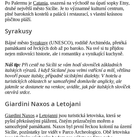
Po Palermu je
Catania
, usazená na východě na úpatí sopky Etny,
druhé největší město Sicílie. Je to významné kulturní centrum,
plné barokních kostelů a paláců i restaurací, s vlastní krásnou
písčitou pláží.
Syrakusy
Bájné město
Syrakusy
(UNESCO), rodiště Archiméda, přetéká
památkami od řeckých dob až po baroko. Na své si tu přijdou
nejen milovníci historie, ale i romantiky a vynikající kuchyně.
Náš tip:
Při cestě na Sicílii se vám hodí slovníček základních
italských výrazů. I když Sicilané jsou velmi vstřícní a milí, většina
hovoří pouze italsky, případně sicilskými dialekty. V hotelu a
turistických oblastech se samozřejmě domluvíte anglicky, ale
jakmile se dostanete na venkov, uvidíte, jak pár italských slovíček
otevírá srdce.
Giardini Naxos a Letojani
Giardini Naxos
a
Letojanni
jsou turistická letoviska, která se
pyšní překrásnými plážemi, čistým průzračným mořem a
samozřejmě památkami. Naxos byl první řeckou kolonií na území
Sicílie, pozůstatky lze vidět v Parco Archeologico. Obě letoviska