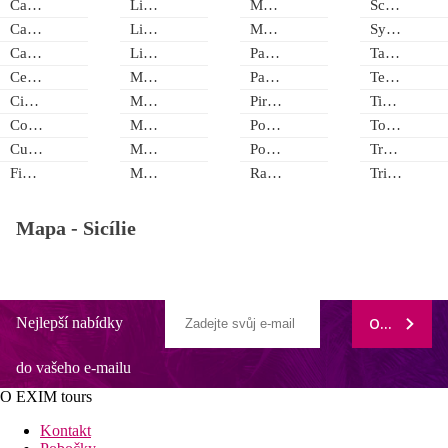
Cassibile
Licata
Modica
Sciacca
Castellammare del Golfo
Lido di Noto
Mortelle
Syrakusy
Catania
Lipari
Palermo
Taormina
Cefalú
Marina D´Agro
Patti Gulf - Mesina
Terme
Cinisi
Marina di Butera
Piraino
Tindari
Contrada Rais-gerbi
Marina di Modica
Porto Empedocle
Torre Colonna-Sperone
Custonaci
Marina di Ragusa
Porto Palo
Trapani
Fiumefreddo di Sisilia
Marsala
Ragusa
Triscina di Selinunte
Mapa -
Sicílie
Nejlepší nabídky
ODEBÍRAT
do vašeho e-mailu
O EXIM tours
Kontakt