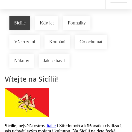
Sicílie
Kdy jet
Formality
Vše o zemi
Koupání
Co ochutnat
Nákupy
Jak se bavit
Vítejte na Sicílii!
Sicílie
, největší ostrov
Itálie
i Středomoří a křižovatka civilizací,
vás uchvátí svým mořem i kulturou. Na Sicílii najdete řecké