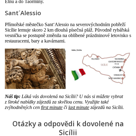
Etnu a do Taorminy.
Sant´Alessio
Přímořské městečko Sant‘Alessio na severovýchodním pobřeží
Sicílie lemuje skoro 2 km dlouhá písečná pláž. Původně rybářská
vesnička se postupně změnila na oblíbené prázdninové letovisko s
restauracemi, bary a kavárnami.
Náš tip:
Láká vás dovolená na Sicílii? U nás si můžete vybrat
z široké nabídky zájezdů za skvělou cenu. Využijte také
zvýhodněných cen
first minute
či
last minute
zájezdů na Sicílii.
Otázky a odpovědi k dovolené na
Sicílii