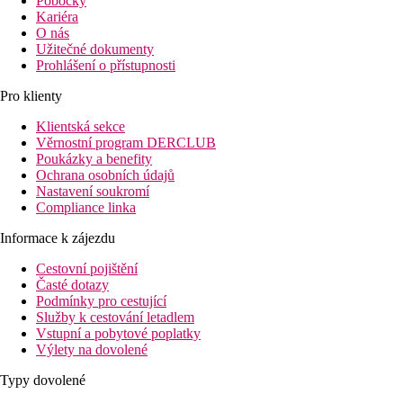
Pobočky
Kariéra
O nás
Užitečné dokumenty
Prohlášení o přístupnosti
Pro klienty
Klientská sekce
Věrnostní program DERCLUB
Poukázky a benefity
Ochrana osobních údajů
Nastavení soukromí
Compliance linka
Informace k zájezdu
Cestovní pojištění
Časté dotazy
Podmínky pro cestující
Služby k cestování letadlem
Vstupní a pobytové poplatky
Výlety na dovolené
Typy dovolené