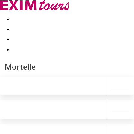
Akční nabídky
Last minute
First minute - Exotika a zim
Mortelle