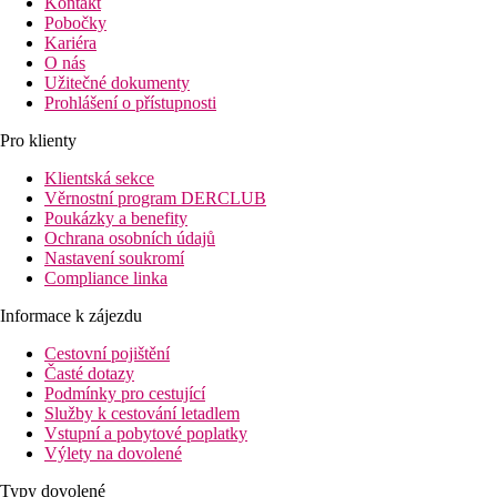
Kontakt
Pobočky
Kariéra
O nás
Užitečné dokumenty
Prohlášení o přístupnosti
Pro klienty
Klientská sekce
Věrnostní program DERCLUB
Poukázky a benefity
Ochrana osobních údajů
Nastavení soukromí
Compliance linka
Informace k zájezdu
Cestovní pojištění
Časté dotazy
Podmínky pro cestující
Služby k cestování letadlem
Vstupní a pobytové poplatky
Výlety na dovolené
Typy dovolené