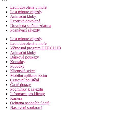
Letní dovolená u moře
Last minute zájezdy
Animační kluby
Exotická dovolená
Dovolená s dětmi zdarma
Poznávací zájezdy
Last minute zájezdy
Letní dovolená u moře
Věrnostní program DERCLUB
Animační kluby
Dárkové poukazy
Kontakty
Pobočky
Klientská sekce
Mobilní aplikace Exim
Cestovní pojištění
Časté dotazy
Podmínky k zájezdu
Informace pro klienty
Kariéra
Ochrana osobních údajů
Nastavení soukromí