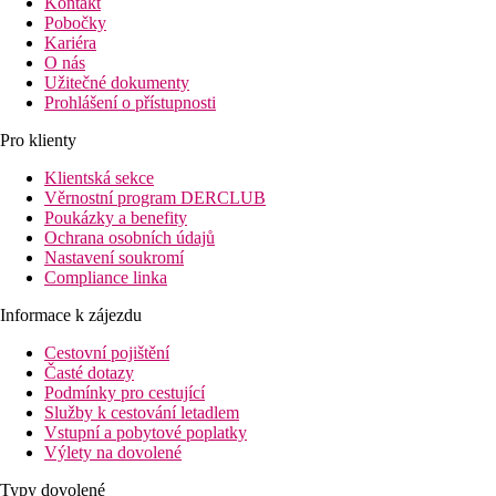
Kontakt
Pobočky
Kariéra
O nás
Užitečné dokumenty
Prohlášení o přístupnosti
Pro klienty
Klientská sekce
Věrnostní program DERCLUB
Poukázky a benefity
Ochrana osobních údajů
Nastavení soukromí
Compliance linka
Informace k zájezdu
Cestovní pojištění
Časté dotazy
Podmínky pro cestující
Služby k cestování letadlem
Vstupní a pobytové poplatky
Výlety na dovolené
Typy dovolené