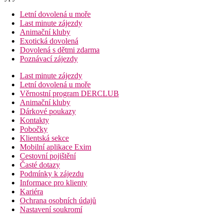
Letní dovolená u moře
Last minute zájezdy
Animační kluby
Exotická dovolená
Dovolená s dětmi zdarma
Poznávací zájezdy
Last minute zájezdy
Letní dovolená u moře
Věrnostní program DERCLUB
Animační kluby
Dárkové poukazy
Kontakty
Pobočky
Klientská sekce
Mobilní aplikace Exim
Cestovní pojištění
Časté dotazy
Podmínky k zájezdu
Informace pro klienty
Kariéra
Ochrana osobních údajů
Nastavení soukromí