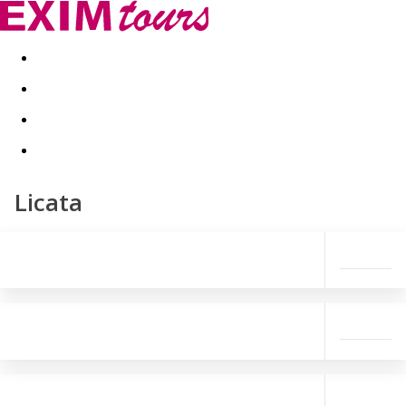
Akční nabídky
Last minute
First minute - Exotika a zim
Licata