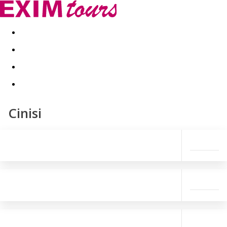
Akční nabídky
Last minute
First minute - Exotika a zim
Cinisi