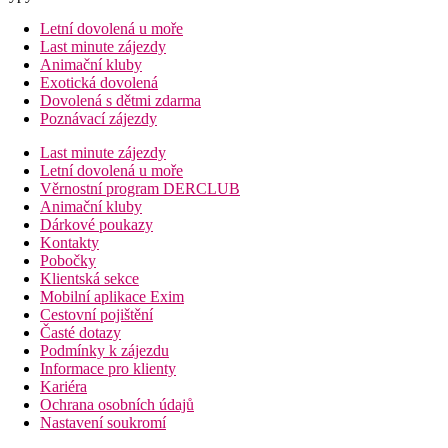
Letní dovolená u moře
Last minute zájezdy
Animační kluby
Exotická dovolená
Dovolená s dětmi zdarma
Poznávací zájezdy
Last minute zájezdy
Letní dovolená u moře
Věrnostní program DERCLUB
Animační kluby
Dárkové poukazy
Kontakty
Pobočky
Klientská sekce
Mobilní aplikace Exim
Cestovní pojištění
Časté dotazy
Podmínky k zájezdu
Informace pro klienty
Kariéra
Ochrana osobních údajů
Nastavení soukromí