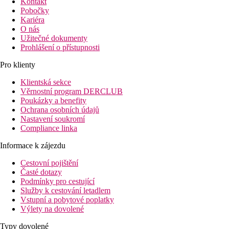
Kontakt
Pobočky
Kariéra
O nás
Užitečné dokumenty
Prohlášení o přístupnosti
Pro klienty
Klientská sekce
Věrnostní program DERCLUB
Poukázky a benefity
Ochrana osobních údajů
Nastavení soukromí
Compliance linka
Informace k zájezdu
Cestovní pojištění
Časté dotazy
Podmínky pro cestující
Služby k cestování letadlem
Vstupní a pobytové poplatky
Výlety na dovolené
Typy dovolené