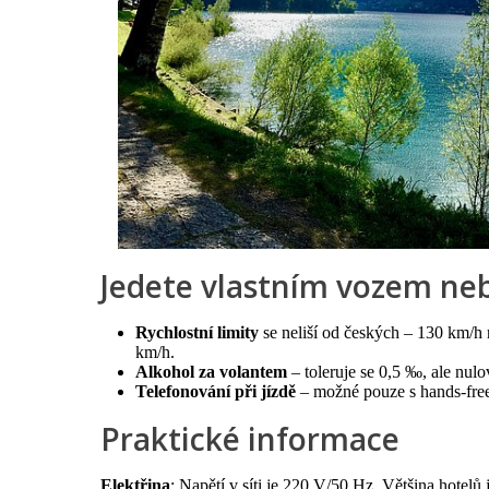
Jedete vlastním vozem nebo
Rychlostní limity
se neliší od českých – 130 km/h 
km/h.
Alkohol za volantem
– toleruje se 0,5 ‰, ale nulo
Telefonování při jízdě
– možné pouze s hands-free,
Praktické informace
Elektřina
: Napětí v síti je 220 V/50 Hz. Většina hotelů