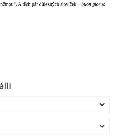
unčinou“. A těch pár důležitých slovíček –
buon giorno
lii