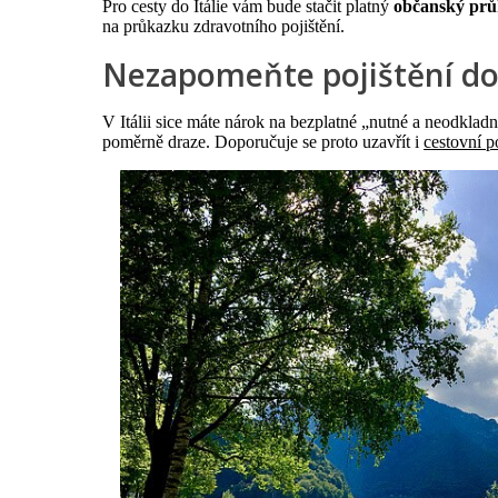
Pro cesty do Itálie vám bude stačit platný
občanský prů
na průkazku zdravotního pojištění.
Nezapomeňte pojištění do 
V Itálii sice máte nárok na bezplatné „nutné a neodkladné
poměrně draze. Doporučuje se proto uzavřít i
cestovní po