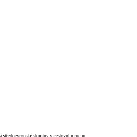
tší středoevropské skupiny v cestovním ruchu.