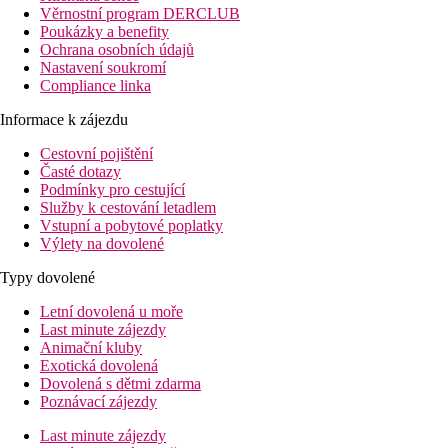
Věrnostní program DERCLUB
Poukázky a benefity
Ochrana osobních údajů
Nastavení soukromí
Compliance linka
Informace k zájezdu
Cestovní pojištění
Časté dotazy
Podmínky pro cestující
Služby k cestování letadlem
Vstupní a pobytové poplatky
Výlety na dovolené
Typy dovolené
Letní dovolená u moře
Last minute zájezdy
Animační kluby
Exotická dovolená
Dovolená s dětmi zdarma
Poznávací zájezdy
Last minute zájezdy