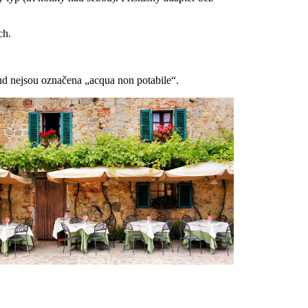
ch.
kud nejsou označena „acqua non potabile“.