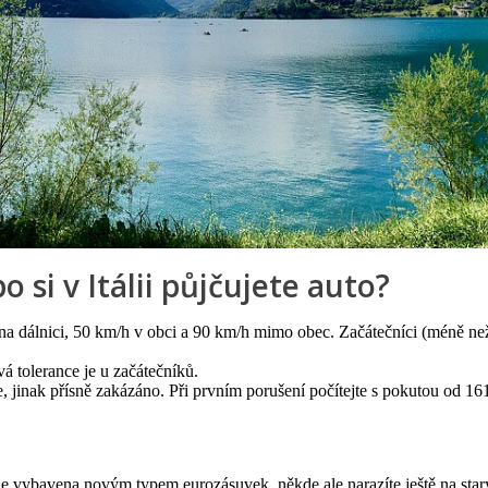
 si v Itálii půjčujete auto?
na dálnici, 50 km/h v obci a 90 km/h mimo obec. Začátečníci (méně než 
vá tolerance je u začátečníků.
 jinak přísně zakázáno. Při prvním porušení počítejte s pokutou od 16
 je vybavena novým typem eurozásuvek, někde ale narazíte ještě na starý