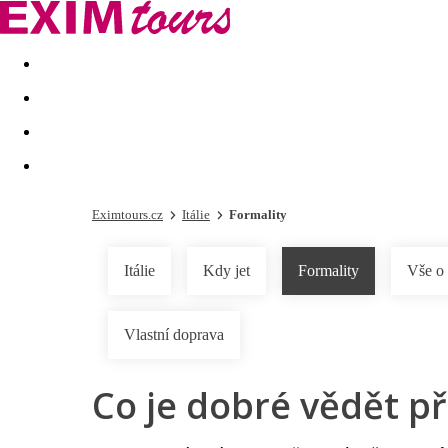
Akční nabídky
Last minute
First minute - Exotika a zim
Eximtours.cz
Itálie
Formality
Itálie
Kdy jet
Formality
Vše o
Vlastní doprava
Co je dobré vědět př