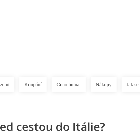
a u moře
Animační kluby
First minute – Léto 2027
Vě
 zemi
Koupání
Co ochutnat
Nákupy
Jak se 
ed cestou do Itálie?