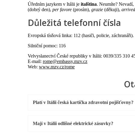
Úředním jazykem v Itálii je
italština
. Neumíte? Nevadí, 
(dobrý den),
per favore
(prosím),
grazie
(děkuji),
arrived
Důležitá telefonní čísla
Evropská tísňová linka: 112 (hasiči, policie, záchranáři).
Silniční pomoc: 116
Velvyslanectví České republiky v Itálii: 0039/335 310 4
E-mail:
rome@embassy.mzv.cz
Web:
www.mzv.cz/rome
Ot
Platí v Itálii česká kartička zdravotní pojišťovny?
Mají v Itálii odlišné elektrické zásuvky?