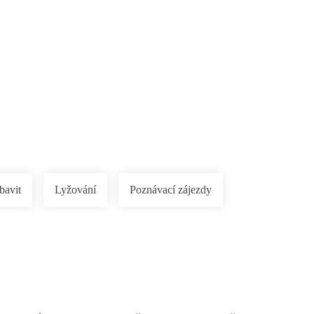
rnostní program DERCLUB
Pobočky
Časté dotazy
D
bavit
Lyžování
Poznávací zájezdy