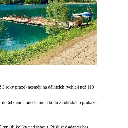
3 roky praxe) nesmějí na dálnicích rychleji než 110
1 do 647 eur a odečtením 5 bodů z řidičského průkazu.
 typ (tři kolíky nad sebou). Příslušný adaptér bez