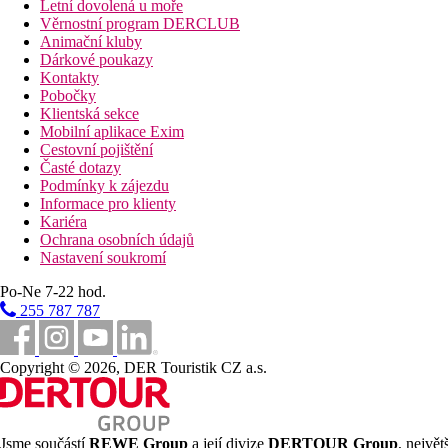
Letní dovolená u moře
Věrnostní program DERCLUB
Animační kluby
Dárkové poukazy
Kontakty
Pobočky
Klientská sekce
Mobilní aplikace Exim
Cestovní pojištění
Časté dotazy
Podmínky k zájezdu
Informace pro klienty
Kariéra
Ochrana osobních údajů
Nastavení soukromí
Po-Ne 7-22 hod.
255 787 787
Copyright © 2026, DER Touristik CZ a.s.
Jsme součástí
REWE Group
a její divize
DERTOUR Group
, nejvě