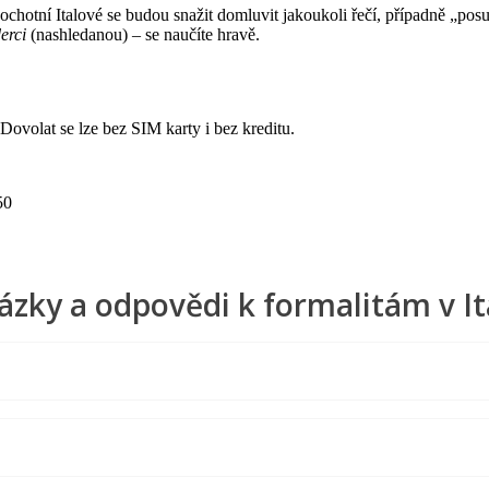
ochotní Italové se budou snažit domluvit jakoukoli řečí, případně „pos
erci
(nashledanou) – se naučíte hravě.
 Dovolat se lze bez SIM karty i bez kreditu.
50
ázky a odpovědi k formalitám v Itá