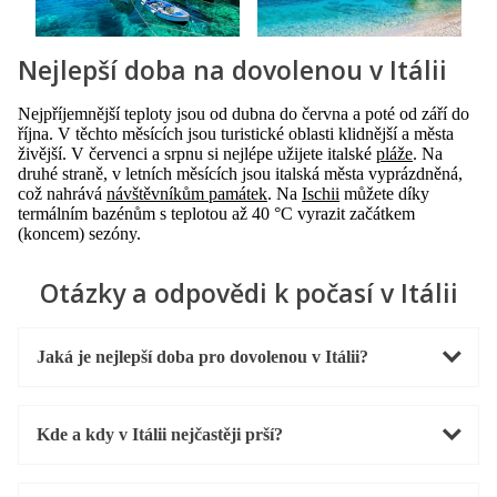
Nejlepší doba na dovolenou v Itálii
Nejpříjemnější teploty jsou od dubna do června a poté od září do
října. V těchto měsících jsou turistické oblasti klidnější a města
živější. V červenci a srpnu si nejlépe užijete italské
pláže
. Na
druhé straně, v letních měsících jsou italská města vyprázdněná,
což nahrává
návštěvníkům památek
. Na
Ischii
můžete díky
termálním bazénům s teplotou až 40 °C vyrazit začátkem
(koncem) sezóny.
Otázky a odpovědi k počasí v Itálii
Jaká je nejlepší doba pro dovolenou v Itálii?
Kde a kdy v Itálii nejčastěji prší?