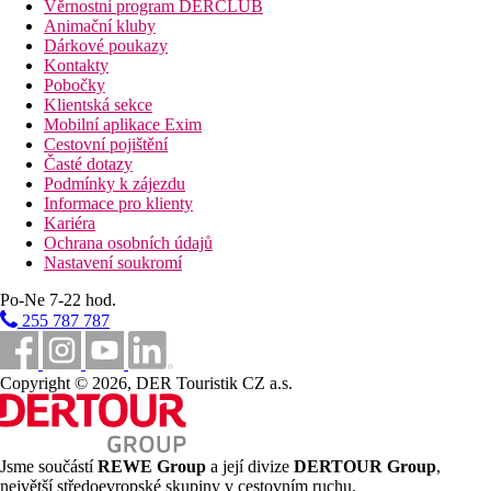
Věrnostní program DERCLUB
Animační kluby
Dárkové poukazy
Kontakty
Pobočky
Klientská sekce
Mobilní aplikace Exim
Cestovní pojištění
Časté dotazy
Podmínky k zájezdu
Informace pro klienty
Kariéra
Ochrana osobních údajů
Nastavení soukromí
Po-Ne 7-22 hod.
255 787 787
Copyright © 2026, DER Touristik CZ a.s.
Jsme součástí
REWE Group
a její divize
DERTOUR Group
,
největší středoevropské skupiny v cestovním ruchu.