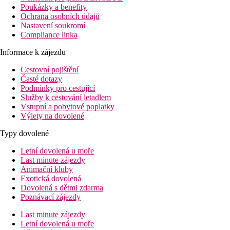
Poukázky a benefity
Ochrana osobních údajů
Nastavení soukromí
Compliance linka
Informace k zájezdu
Cestovní pojištění
Časté dotazy
Podmínky pro cestující
Služby k cestování letadlem
Vstupní a pobytové poplatky
Výlety na dovolené
Typy dovolené
Letní dovolená u moře
Last minute zájezdy
Animační kluby
Exotická dovolená
Dovolená s dětmi zdarma
Poznávací zájezdy
Last minute zájezdy
Letní dovolená u moře