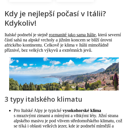
Kdy je nejlepší počasí v Itálii?
Kdykoliv!
Italské podnebí je stejně
rozmanité jako sama Itálie
, která severní
částí sahá na alpské vrcholy a jižním koncem se blíží úrovni
afrického kontinentu. Celkově je klima v Itálii mimořádně
příznivé, bez velkých výkyvů a extrémních jevů.
3 typy italského klimatu
Pro Italské Alpy je typické
vysokohorské klima
s mrazivými zimami a mírnými a vlhkými léty. Jižní strana
alpského masivu je pod vlivem středomořského klimatu, což
se týká i oblasti velkých jezer, kde je podnebí mírnější a