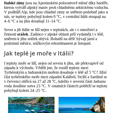
Italské zimy
jsou na Apeninském poloostrově mírné díky bariéře,
kterou vytváří alpský masiv proti chladnému arktickému vzduchu.
V podhůří Alp, kde jsou chladné zimy se sněhem podobně jako u
nás, se teploty pohybují kolem 0 °C, v centrální Itálii stoupají na
4–6 °C a na jihu dosahují 11–14 °C.
Sever a jih Itálie se liší nejen v teplotách, ale i v množství a
četnosti
srážek
. Zatímco v alpské oblasti prší vydatněji i v létě,
směrem k jihu srážek ubývá. Bohatší na déšť bývají jarní a
podzimní měsíce, srážkovým rekordmanem je listopad.
Jak teplé je moře v Itálii?
I teploty moře se liší, nejen od severu k jihu, ale překvapivě od
západu k východu. Věděli jste, že rozdíl teploty mezi
Tyrhénským a Jadranským mořem dosahuje v létě až 5 °C? Jižní
část tyrhénského moře mezi západní Kalábrií, Sicílií a Sardinií se
v červenci ohřívá na 27 až 28 °C, kdežto v severní části Jadranu
voda dosáhne sotva 23 °C. V ostatních částech pobřeží se teploty
pohybují kolem 24–25 °C.