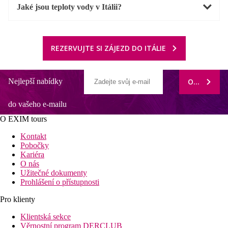
Jaké jsou teploty vody v Itálii?
REZERVUJTE SI ZÁJEZD DO ITÁLIE
Nejlepší nabídky
ODEBÍRAT
do vašeho e-mailu
O EXIM tours
Kontakt
Pobočky
Kariéra
O nás
Užitečné dokumenty
Prohlášení o přístupnosti
Pro klienty
Klientská sekce
Věrnostní program DERCLUB