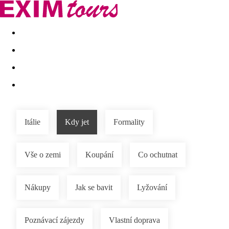
Akční nabídky
Last minute
First minute - Exotika a zim
Itálie
Kdy jet
Formality
Vše o zemi
Koupání
Co ochutnat
Nákupy
Jak se bavit
Lyžování
Poznávací zájezdy
Vlastní doprava