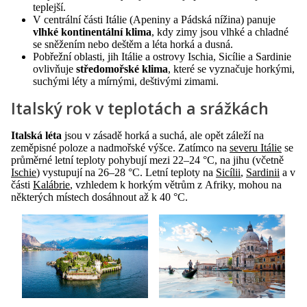
teplejší.
V centrální části Itálie (Apeniny a Pádská nížina) panuje
vlhké kontinentální klima
, kdy zimy jsou vlhké a chladné
se sněžením nebo deštěm a léta horká a dusná.
Pobřežní oblasti, jih Itálie a ostrovy Ischia, Sicílie a Sardinie
ovlivňuje
středomořské klima
, které se vyznačuje horkými,
suchými léty a mírnými, deštivými zimami.
Italský rok v teplotách a srážkách
Italská léta
jsou v zásadě horká a suchá, ale opět záleží na
zeměpisné poloze a nadmořské výšce. Zatímco na
severu Itálie
se
průměrné letní teploty pohybují mezi 22–24 °C, na jihu (včetně
Ischie
) vystupují na 26–28 °C. Letní teploty na
Sicílii
,
Sardinii
a v
části
Kalábrie
, vzhledem k horkým větrům z Afriky, mohou na
některých místech dosáhnout až k 40 °C.