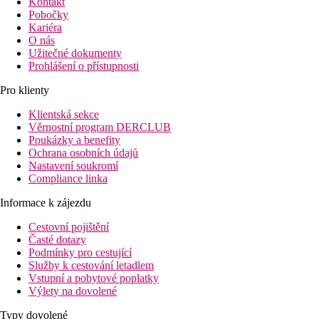
Kontakt
Pobočky
Kariéra
O nás
Užitečné dokumenty
Prohlášení o přístupnosti
Pro klienty
Klientská sekce
Věrnostní program DERCLUB
Poukázky a benefity
Ochrana osobních údajů
Nastavení soukromí
Compliance linka
Informace k zájezdu
Cestovní pojištění
Časté dotazy
Podmínky pro cestující
Služby k cestování letadlem
Vstupní a pobytové poplatky
Výlety na dovolené
Typy dovolené