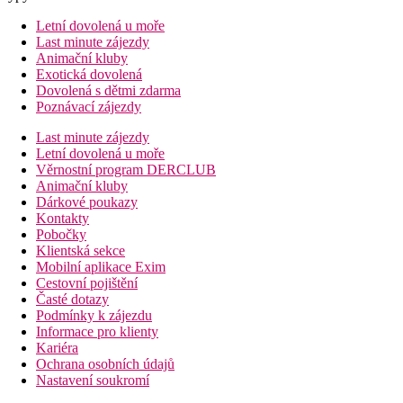
Letní dovolená u moře
Last minute zájezdy
Animační kluby
Exotická dovolená
Dovolená s dětmi zdarma
Poznávací zájezdy
Last minute zájezdy
Letní dovolená u moře
Věrnostní program DERCLUB
Animační kluby
Dárkové poukazy
Kontakty
Pobočky
Klientská sekce
Mobilní aplikace Exim
Cestovní pojištění
Časté dotazy
Podmínky k zájezdu
Informace pro klienty
Kariéra
Ochrana osobních údajů
Nastavení soukromí