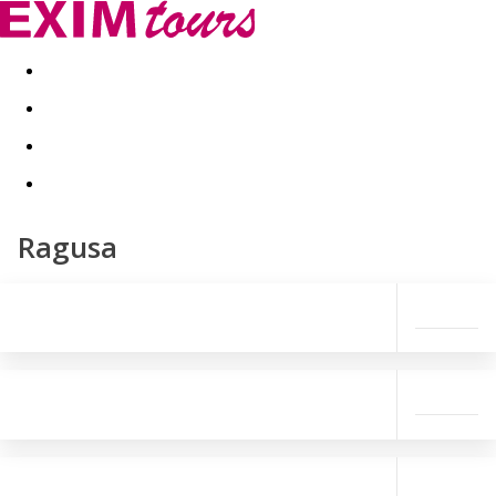
Akční nabídky
Last minute
First minute - Exotika a zim
Ragusa