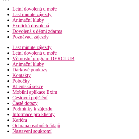
Letní dovolená u moře
Last minute zájezdy
Animační kluby
Exotická dovolená
Dovolená s dětmi zdarma
Poznávací zájezdy
Last minute zájezdy
Letní dovolená u moře
Věrnostní program DERCLUB
Animační kluby
Dárkové poukazy
Kontakty
Pobočky
Klientská sekce
Mobilní aplikace Exim
Cestovní pojištění
Časté dotazy
Podmínky k zájezdu
Informace pro klienty
Kariéra
Ochrana osobních údajů
Nastavení soukromí