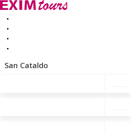
Akční nabídky
Last minute
First minute - Exotika a zim
San Cataldo