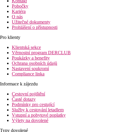
Kontakt
Pobočky
Kariéra
O nás
Užitečné dokumenty
Prohlášení o přístupnosti
Pro klienty
Klientská sekce
Věrnostní program DERCLUB
Poukázky a benefity
Ochrana osobních údajů
Nastavení soukromí
Compliance linka
Informace k zájezdu
Cestovní pojištění
Časté dotazy
Podmínky pro cestující
Služby k cestování letadlem
Vstupní a pobytové poplatky
Výlety na dovolené
Typy dovolené