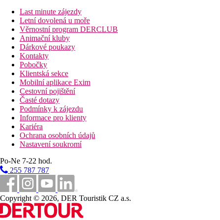
upozornění
Last minute zájezdy
Letní dovolená u moře
děti do nedovršených 3 let zdarma
(bez nároku na lůžko a
Věrnostní program DERCLUB
služby, nelze nad rámec plného obsazení třílůžkového pokoje),
Animační kluby
vlastní postýlka na ověření v CK
Dárkové poukazy
Kontakty
Vzdálenosti
Pobočky
Klientská sekce
1050 km
Mobilní aplikace Exim
Praha
Cestovní pojištění
Časté dotazy
980 km
Podmínky k zájezdu
Brno
Informace pro klienty
Kariéra
920 km
Ochrana osobních údajů
Bratislava
Nastavení soukromí
Fotogalerie
Po-Ne 7-22 hod.
255 787 787
Copyright © 2026, DER Touristik CZ a.s.