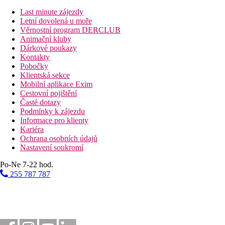
Last minute zájezdy
upozornění
Letní dovolená u moře
Věrnostní program DERCLUB
1 dítě do nedovršených 4 let
zdarma (bez nároku na lůžko, ve č
Animační kluby
Dárkové poukazy
Vzdálenosti
Kontakty
Pobočky
1050 km
Klientská sekce
Praha
Mobilní aplikace Exim
Cestovní pojištění
980 km
Časté dotazy
Brno
Podmínky k zájezdu
Informace pro klienty
920 km
Kariéra
Bratislava
Ochrana osobních údajů
Nastavení soukromí
Fotogalerie
Po-Ne 7-22 hod.
255 787 787