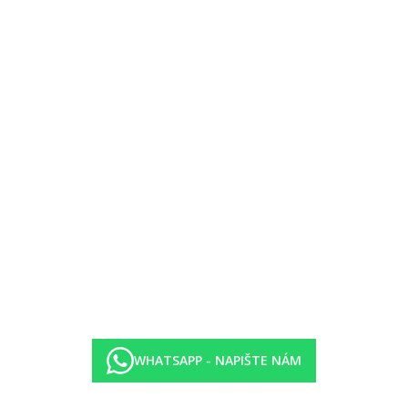
tyřlůžkovém pokoji nelze nad rámec plného obsazení pokoje), vlastní 
WHATSAPP - NAPIŠTE NÁM