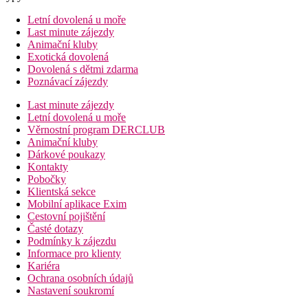
Letní dovolená u moře
Last minute zájezdy
Animační kluby
Exotická dovolená
Dovolená s dětmi zdarma
Poznávací zájezdy
Last minute zájezdy
Letní dovolená u moře
Věrnostní program DERCLUB
Animační kluby
Dárkové poukazy
Kontakty
Pobočky
Klientská sekce
Mobilní aplikace Exim
Cestovní pojištění
Časté dotazy
Podmínky k zájezdu
Informace pro klienty
Kariéra
Ochrana osobních údajů
Nastavení soukromí