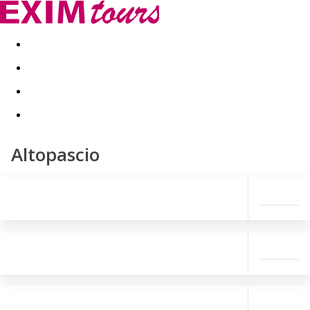
Akční nabídky
Last minute
First minute - Exotika a zim
Altopascio