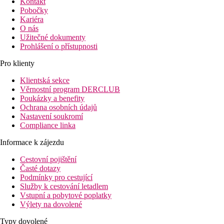
Kontakt
Pobočky
Kariéra
O nás
Užitečné dokumenty
Prohlášení o přístupnosti
Pro klienty
Klientská sekce
Věrnostní program DERCLUB
Poukázky a benefity
Ochrana osobních údajů
Nastavení soukromí
Compliance linka
Informace k zájezdu
Cestovní pojištění
Časté dotazy
Podmínky pro cestující
Služby k cestování letadlem
Vstupní a pobytové poplatky
Výlety na dovolené
Typy dovolené