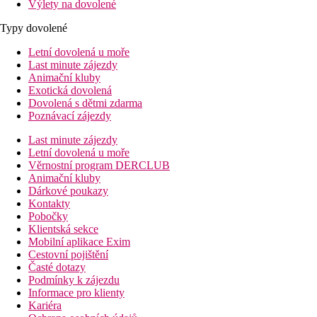
Výlety na dovolené
Typy dovolené
Letní dovolená u moře
Last minute zájezdy
Animační kluby
Exotická dovolená
Dovolená s dětmi zdarma
Poznávací zájezdy
Last minute zájezdy
Letní dovolená u moře
Věrnostní program DERCLUB
Animační kluby
Dárkové poukazy
Kontakty
Pobočky
Klientská sekce
Mobilní aplikace Exim
Cestovní pojištění
Časté dotazy
Podmínky k zájezdu
Informace pro klienty
Kariéra