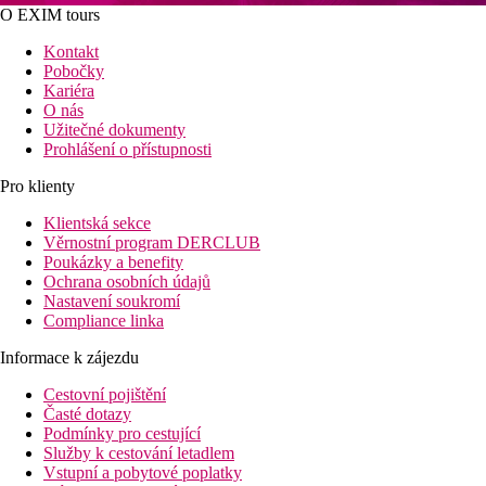
O EXIM tours
Kontakt
Pobočky
Kariéra
O nás
Užitečné dokumenty
Prohlášení o přístupnosti
Pro klienty
Klientská sekce
Věrnostní program DERCLUB
Poukázky a benefity
Ochrana osobních údajů
Nastavení soukromí
Compliance linka
Informace k zájezdu
Cestovní pojištění
Časté dotazy
Podmínky pro cestující
Služby k cestování letadlem
Vstupní a pobytové poplatky