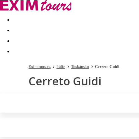
Akční nabídky
Last minute
First minute - Exotika a zim
Eximtours.cz
Itálie
Toskánsko
Cerreto Guidi
Cerreto Guidi