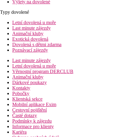
Výlety na dovolené
Typy dovolené
Letní dovolená u moře
Last minute zájezdy
Animační kluby
Exotická dovolená
Dovolená s dětmi zdarma
Poznávací zájezdy
Last minute zájezdy
Letní dovolená u moře
Věrnostní program DERCLUB
Animační kluby
Dárkové poukazy
Kontakty
Pobočky
Klientská sekce
Mobilní aplikace Exim
Cestovní pojištění
Časté dotazy
Podmínky k zájezdu
Informace pro klienty
Kariéra