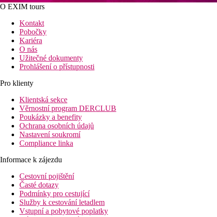
O EXIM tours
Kontakt
Pobočky
Kariéra
O nás
Užitečné dokumenty
Prohlášení o přístupnosti
Pro klienty
Klientská sekce
Věrnostní program DERCLUB
Poukázky a benefity
Ochrana osobních údajů
Nastavení soukromí
Compliance linka
Informace k zájezdu
Cestovní pojištění
Časté dotazy
Podmínky pro cestující
Služby k cestování letadlem
Vstupní a pobytové poplatky