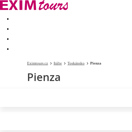
Akční nabídky
Last minute
First minute - Exotika a zim
Eximtours.cz
Itálie
Toskánsko
Pienza
Pienza