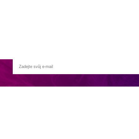
a u moře
Animační kluby
First minute – Léto 2027
Vě
ých služeb v hlavní budově
tři děti
h vín z nejlepších italských vinařství
vaného 350 let starého dřeva
nosti