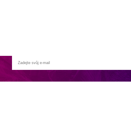
a u moře
Animační kluby
First minute – Léto 2027
Vě
ma koupacími káděmi
žnost
objednání snídaňových košíků
do apartmánu
ého pekařství a cukrárny Panificio Pasticceria Laimgruber