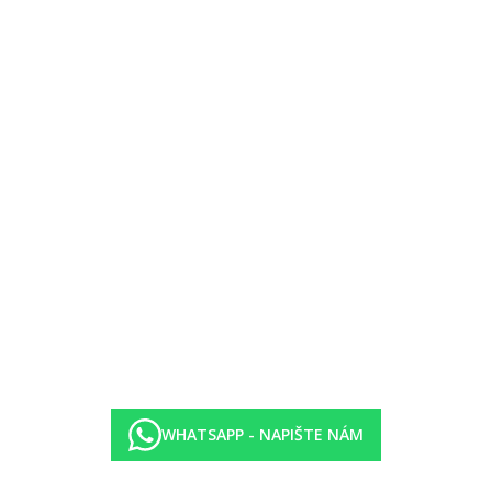
erý do neděle
WHATSAPP - NAPIŠTE NÁM