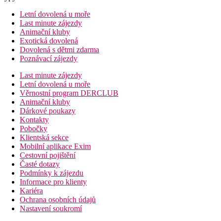
Letní dovolená u moře
Last minute zájezdy
Animační kluby
Exotická dovolená
Dovolená s dětmi zdarma
Poznávací zájezdy
Last minute zájezdy
Letní dovolená u moře
Věrnostní program DERCLUB
Animační kluby
Dárkové poukazy
Kontakty
Pobočky
Klientská sekce
Mobilní aplikace Exim
Cestovní pojištění
Časté dotazy
Podmínky k zájezdu
Informace pro klienty
Kariéra
Ochrana osobních údajů
Nastavení soukromí