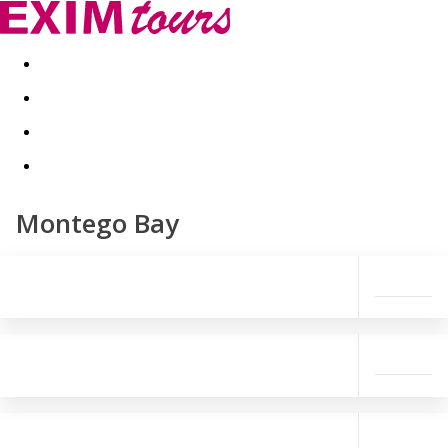
Akční nabídky
Last minute
First minute - Exotika a zim
Montego Bay