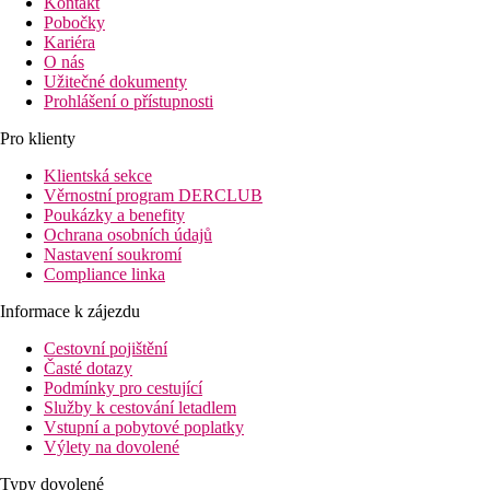
Kontakt
Pobočky
Kariéra
O nás
Užitečné dokumenty
Prohlášení o přístupnosti
Pro klienty
Klientská sekce
Věrnostní program DERCLUB
Poukázky a benefity
Ochrana osobních údajů
Nastavení soukromí
Compliance linka
Informace k zájezdu
Cestovní pojištění
Časté dotazy
Podmínky pro cestující
Služby k cestování letadlem
Vstupní a pobytové poplatky
Výlety na dovolené
Typy dovolené