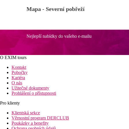
Mapa -
Severní pobřeží
Nejlepší nabídky do vašeho e-mailu
O EXIM tours
Kontakt
Pobočky
Kariéra
O nás
Užitečné dokumenty
Prohlášení o přístupnosti
Pro klienty
Klientská sekce
Věrnostní program DERCLUB
Poukázky a benefity
Ochrana osobních údajů