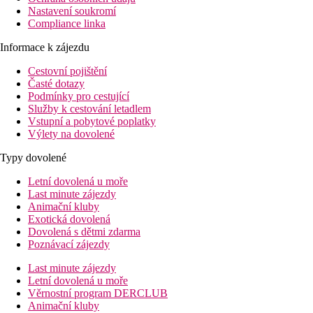
Nastavení soukromí
Compliance linka
Informace k zájezdu
Cestovní pojištění
Časté dotazy
Podmínky pro cestující
Služby k cestování letadlem
Vstupní a pobytové poplatky
Výlety na dovolené
Typy dovolené
Letní dovolená u moře
Last minute zájezdy
Animační kluby
Exotická dovolená
Dovolená s dětmi zdarma
Poznávací zájezdy
Last minute zájezdy
Letní dovolená u moře
Věrnostní program DERCLUB
Animační kluby