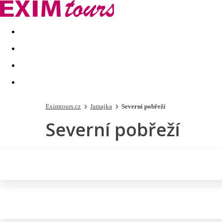
Akční nabídky
Last minute
First minute - Exotika a zim
Eximtours.cz
Jamajka
Severní pobřeží
Severní pobřeží