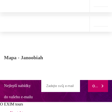
Mapa -
Janoobiah
Nejlepší nabídky
ODEBÍRAT
do vašeho e-mailu
O EXIM tours