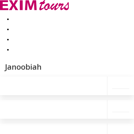
Akční nabídky
Last minute
First minute - Exotika a zim
Janoobiah