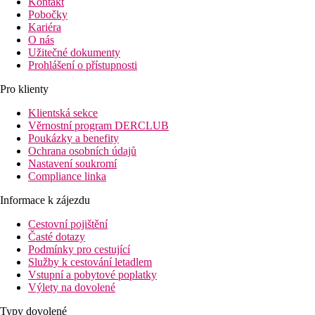
Kontakt
Pobočky
Kariéra
O nás
Užitečné dokumenty
Prohlášení o přístupnosti
Pro klienty
Klientská sekce
Věrnostní program DERCLUB
Poukázky a benefity
Ochrana osobních údajů
Nastavení soukromí
Compliance linka
Informace k zájezdu
Cestovní pojištění
Časté dotazy
Podmínky pro cestující
Služby k cestování letadlem
Vstupní a pobytové poplatky
Výlety na dovolené
Typy dovolené