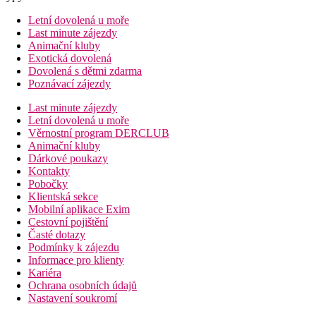
Letní dovolená u moře
Last minute zájezdy
Animační kluby
Exotická dovolená
Dovolená s dětmi zdarma
Poznávací zájezdy
Last minute zájezdy
Letní dovolená u moře
Věrnostní program DERCLUB
Animační kluby
Dárkové poukazy
Kontakty
Pobočky
Klientská sekce
Mobilní aplikace Exim
Cestovní pojištění
Časté dotazy
Podmínky k zájezdu
Informace pro klienty
Kariéra
Ochrana osobních údajů
Nastavení soukromí