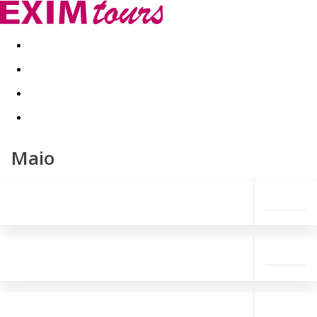
Akční nabídky
Last minute
First minute - Exotika a zim
Maio