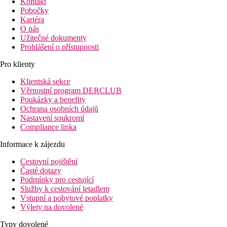
Kontakt
Pobočky
Kariéra
O nás
Užitečné dokumenty
Prohlášení o přístupnosti
Pro klienty
Klientská sekce
Věrnostní program DERCLUB
Poukázky a benefity
Ochrana osobních údajů
Nastavení soukromí
Compliance linka
Informace k zájezdu
Cestovní pojištění
Časté dotazy
Podmínky pro cestující
Služby k cestování letadlem
Vstupní a pobytové poplatky
Výlety na dovolené
Typy dovolené