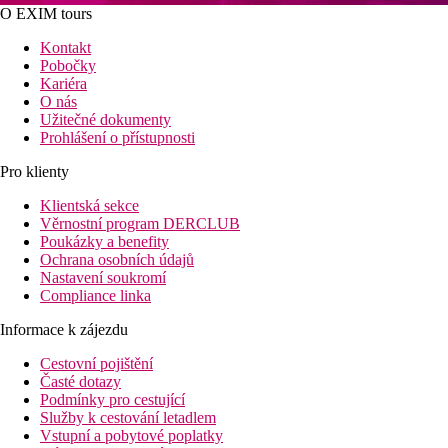
O EXIM tours
Kontakt
Pobočky
Kariéra
O nás
Užitečné dokumenty
Prohlášení o přístupnosti
Pro klienty
Klientská sekce
Věrnostní program DERCLUB
Poukázky a benefity
Ochrana osobních údajů
Nastavení soukromí
Compliance linka
Informace k zájezdu
Cestovní pojištění
Časté dotazy
Podmínky pro cestující
Služby k cestování letadlem
Vstupní a pobytové poplatky