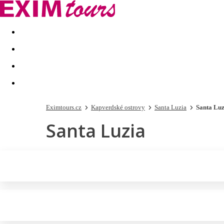
Akční nabídky
Last minute
First minute - Exotika a zim
Eximtours.cz
Kapverdské ostrovy
Santa Luzia
Santa Luz
Santa Luzia