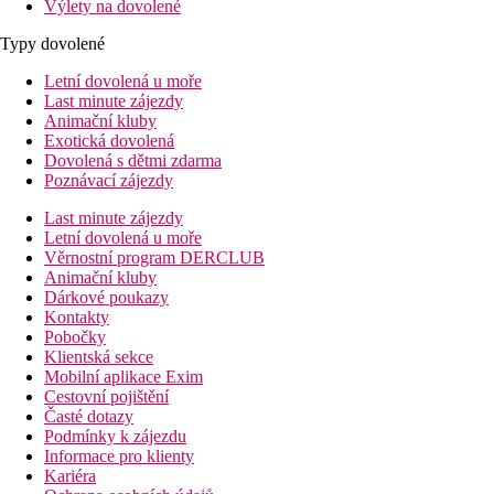
Výlety na dovolené
Typy dovolené
Letní dovolená u moře
Last minute zájezdy
Animační kluby
Exotická dovolená
Dovolená s dětmi zdarma
Poznávací zájezdy
Last minute zájezdy
Letní dovolená u moře
Věrnostní program DERCLUB
Animační kluby
Dárkové poukazy
Kontakty
Pobočky
Klientská sekce
Mobilní aplikace Exim
Cestovní pojištění
Časté dotazy
Podmínky k zájezdu
Informace pro klienty
Kariéra