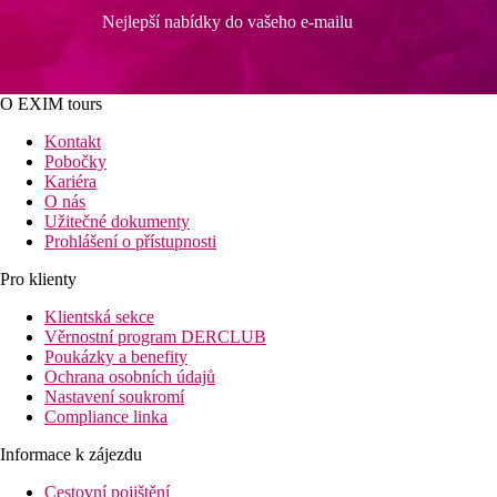
Nejlepší nabídky do vašeho e-mailu
O EXIM tours
Kontakt
Pobočky
Kariéra
O nás
Užitečné dokumenty
Prohlášení o přístupnosti
Pro klienty
Klientská sekce
Věrnostní program DERCLUB
Poukázky a benefity
Ochrana osobních údajů
Nastavení soukromí
Compliance linka
Informace k zájezdu
Cestovní pojištění