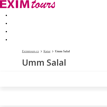
Akční nabídky
Last minute
First minute - Exotika a zim
Eximtours.cz
Katar
Umm Salal
Umm Salal