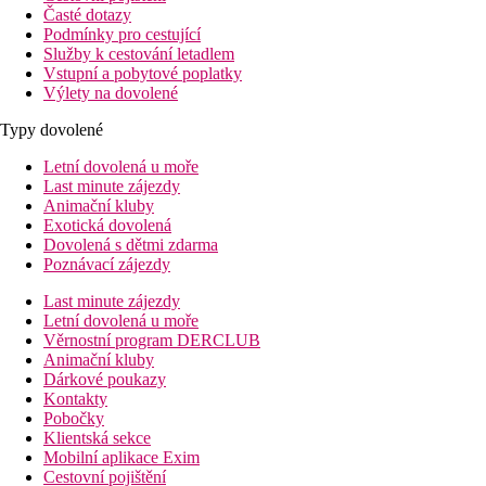
Časté dotazy
Podmínky pro cestující
Služby k cestování letadlem
Vstupní a pobytové poplatky
Výlety na dovolené
Typy dovolené
Letní dovolená u moře
Last minute zájezdy
Animační kluby
Exotická dovolená
Dovolená s dětmi zdarma
Poznávací zájezdy
Last minute zájezdy
Letní dovolená u moře
Věrnostní program DERCLUB
Animační kluby
Dárkové poukazy
Kontakty
Pobočky
Klientská sekce
Mobilní aplikace Exim
Cestovní pojištění