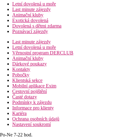
Letní dovolená u moře
Last minute zájezdy
Animační kluby
Exotická dovolená
Dovolená s dětmi zdarma
Poznávací zájezdy
Last minute zájezdy
Letní dovolená u moře
Věrnostní program DERCLUB
Animační kluby
Dárkové poukazy
Kontakty
Pobočky
Klientská sekce
Mobilní aplikace Exim
Cestovní pojištění
Časté dotazy
Podmínky k zájezdu
Informace pro klienty
Kariéra
Ochrana osobních údajů
Nastavení soukromí
Po-Ne 7-22 hod.