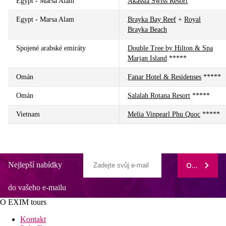
Egypt - Marsa Alam
Akassia Swiss Resort
Egypt - Marsa Alam
Brayka Bay Reef
+
Royal
Brayka Beach
Spojené arabské emiráty
Double Tree by Hilton & Spa
Marjan Island
*****
Omán
Fanar Hotel & Residenses
*****
Omán
Salalah Rotana Resort
*****
Vietnam
Melia Vinpearl Phu Quoc
*****
Nejlepší nabídky
ODEBÍRAT
do vašeho e-mailu
O EXIM tours
Kontakt