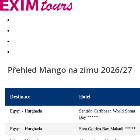
Akční nabídky
Last minute
First minute - Exotika a zim
Přehled Mango na zimu 2026/27
Destinace
Hotel
Egypt - Hurghada
Sentido Caribbean World Soma
Bay
*****
Egypt - Hurghada
Siva Golden Bay Makadi
*****