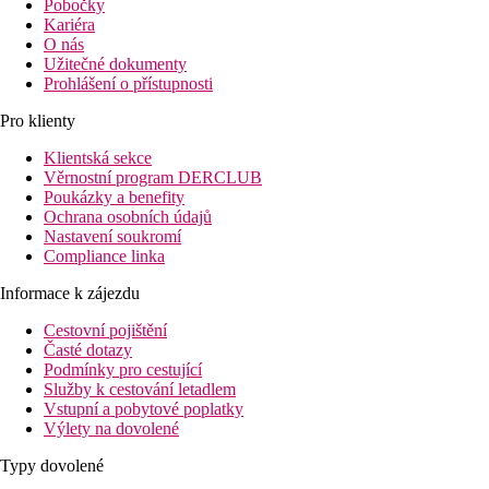
Pobočky
Kariéra
O nás
Užitečné dokumenty
Prohlášení o přístupnosti
Pro klienty
Klientská sekce
Věrnostní program DERCLUB
Poukázky a benefity
Ochrana osobních údajů
Nastavení soukromí
Compliance linka
Informace k zájezdu
Cestovní pojištění
Časté dotazy
Podmínky pro cestující
Služby k cestování letadlem
Vstupní a pobytové poplatky
Výlety na dovolené
Typy dovolené