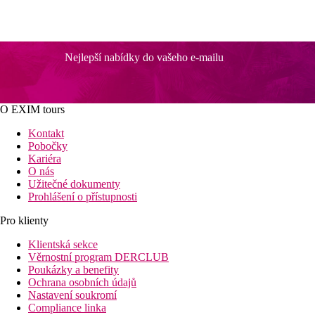
Nejlepší nabídky do vašeho e-mailu
O EXIM tours
Kontakt
Pobočky
Kariéra
O nás
Užitečné dokumenty
Prohlášení o přístupnosti
Pro klienty
Klientská sekce
Věrnostní program DERCLUB
Poukázky a benefity
Ochrana osobních údajů
Nastavení soukromí
Compliance linka