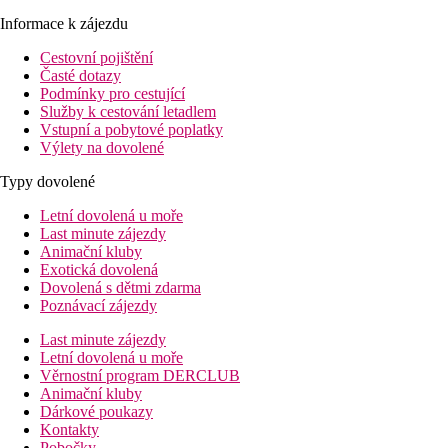
Informace k zájezdu
Cestovní pojištění
Časté dotazy
Podmínky pro cestující
Služby k cestování letadlem
Vstupní a pobytové poplatky
Výlety na dovolené
Typy dovolené
Letní dovolená u moře
Last minute zájezdy
Animační kluby
Exotická dovolená
Dovolená s dětmi zdarma
Poznávací zájezdy
Last minute zájezdy
Letní dovolená u moře
Věrnostní program DERCLUB
Animační kluby
Dárkové poukazy
Kontakty
Pobočky