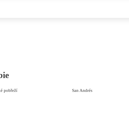
ie
ké pobřeží
San Andrés