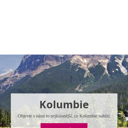
a u moře
Animační kluby
First minute – Léto 2027
Vě
Kolumbie
Objevte s námi to nejkrásnější, co Kolumbie nabízí.