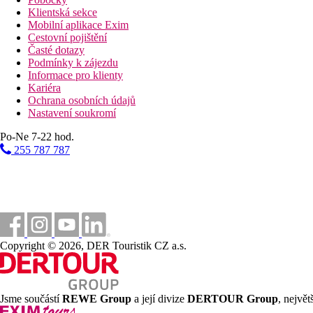
Klientská sekce
Mobilní aplikace Exim
Cestovní pojištění
Časté dotazy
Podmínky k zájezdu
Informace pro klienty
Kariéra
Ochrana osobních údajů
Nastavení soukromí
Po-Ne 7-22 hod.
255 787 787
Copyright © 2026, DER Touristik CZ a.s.
Jsme součástí
REWE Group
a její divize
DERTOUR Group
, nejvě