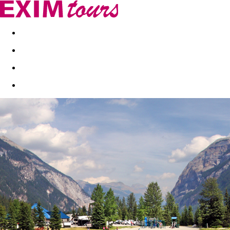
Akční nabídky
Last minute
First minute - Exotika a zim