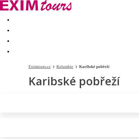
Akční nabídky
Last minute
First minute - Exotika a zim
Eximtours.cz
Kolumbie
Karibské pobřeží
Karibské pobřeží