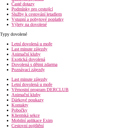
Časté dotazy
Podmínky pro cestující
Služby k cestování letadlem
Vstupní a pobytové poplatky
Výlety na dovolené
Typy dovolené
Letní dovolená u moře
Last minute zájezdy
Animační kluby
Exotická dovolená
Dovolená s dětmi zdarma
Poznávací zájezdy
Last minute zájezdy
Letní dovolená u moře
Věrnostní program DERCLUB
Animační kluby
Dárkové poukazy
Kontakty
Pobočky
Klientská sekce
Mobilní aplikace Exim
Cestovní pojištění