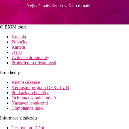
Nejlepší nabídky do vašeho e-mailu
O EXIM tours
Kontakt
Pobočky
Kariéra
O nás
Užitečné dokumenty
Prohlášení o přístupnosti
Pro klienty
Klientská sekce
Věrnostní program DERCLUB
Poukázky a benefity
Ochrana osobních údajů
Nastavení soukromí
Compliance linka
Informace k zájezdu
Cestovní pojištění