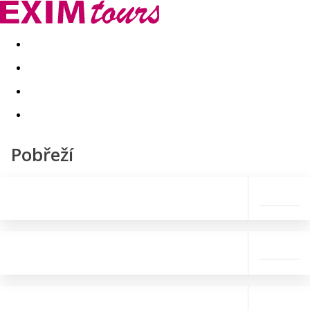
Akční nabídky
Last minute
First minute - Exotika a zim
Pobřeží