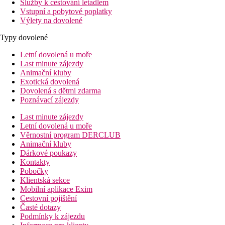
Služby k cestování letadlem
Vstupní a pobytové poplatky
Výlety na dovolené
Typy dovolené
Letní dovolená u moře
Last minute zájezdy
Animační kluby
Exotická dovolená
Dovolená s dětmi zdarma
Poznávací zájezdy
Last minute zájezdy
Letní dovolená u moře
Věrnostní program DERCLUB
Animační kluby
Dárkové poukazy
Kontakty
Pobočky
Klientská sekce
Mobilní aplikace Exim
Cestovní pojištění
Časté dotazy
Podmínky k zájezdu