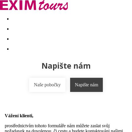
Akční nabídky
Last minute
First minute - Exotika a zim
Napište nám
Naše pobočky
Napište nám
Vážení klienti,
prostřednictvím tohoto formuláře nám můžete zaslat svůj
požadavek na dovolenou, či cestu a budete kontaktováni našimi