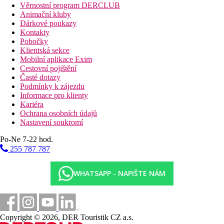
Věrnostní program DERCLUB
Animační kluby
Dárkové poukazy
Kontakty
Pobočky
Klientská sekce
Mobilní aplikace Exim
Cestovní pojištění
Časté dotazy
Podmínky k zájezdu
Informace pro klienty
Kariéra
Ochrana osobních údajů
Nastavení soukromí
Po-Ne 7-22 hod.
255 787 787
WHATSAPP - NAPIŠTE NÁM
Copyright © 2026, DER Touristik CZ a.s.