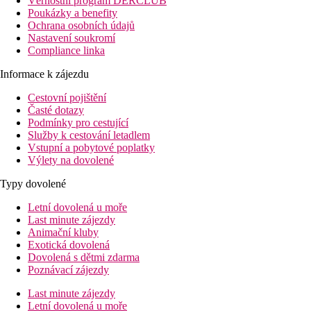
Věrnostní program DERCLUB
Poukázky a benefity
Ochrana osobních údajů
Nastavení soukromí
Compliance linka
Informace k zájezdu
Cestovní pojištění
Časté dotazy
Podmínky pro cestující
Služby k cestování letadlem
Vstupní a pobytové poplatky
Výlety na dovolené
Typy dovolené
Letní dovolená u moře
Last minute zájezdy
Animační kluby
Exotická dovolená
Dovolená s dětmi zdarma
Poznávací zájezdy
Last minute zájezdy
Letní dovolená u moře