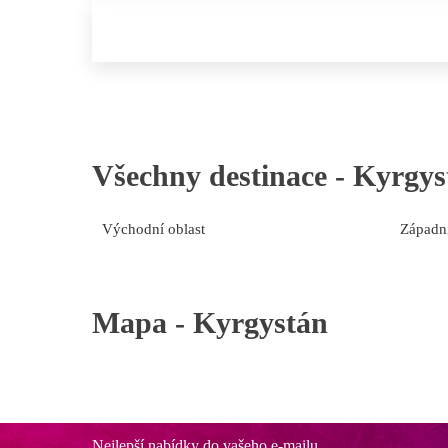
Všechny destinace -
Kyrgys
Východní oblast
Západní
Mapa -
Kyrgystán
Nejlepší nabídky do vašeho e-mailu