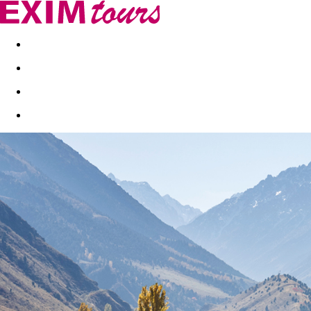
Akční nabídky
Last minute
First minute - Exotika a zim