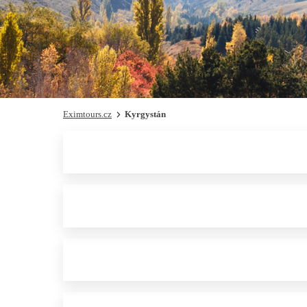
Eximtours.cz
Kyrgystán