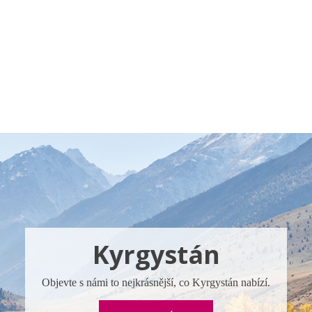
a u moře
Animační kluby
First minute – Léto 2027
Vě
Kyrgystán
Objevte s námi to nejkrásnější, co Kyrgystán nabízí.