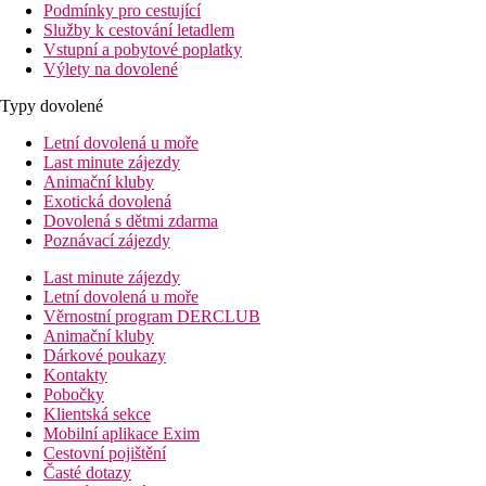
Podmínky pro cestující
Služby k cestování letadlem
Vstupní a pobytové poplatky
Výlety na dovolené
Typy dovolené
Letní dovolená u moře
Last minute zájezdy
Animační kluby
Exotická dovolená
Dovolená s dětmi zdarma
Poznávací zájezdy
Last minute zájezdy
Letní dovolená u moře
Věrnostní program DERCLUB
Animační kluby
Dárkové poukazy
Kontakty
Pobočky
Klientská sekce
Mobilní aplikace Exim
Cestovní pojištění
Časté dotazy