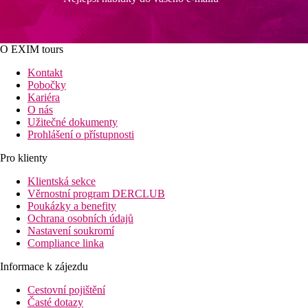
O EXIM tours
Kontakt
Pobočky
Kariéra
O nás
Užitečné dokumenty
Prohlášení o přístupnosti
Pro klienty
Klientská sekce
Věrnostní program DERCLUB
Poukázky a benefity
Ochrana osobních údajů
Nastavení soukromí
Compliance linka
Informace k zájezdu
Cestovní pojištění
Časté dotazy