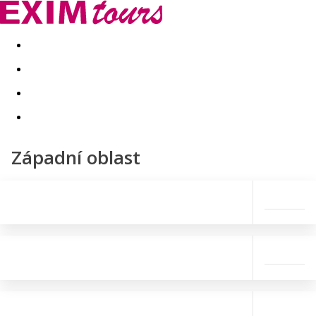
Akční nabídky
Last minute
First minute - Exotika a zim
Západní oblast