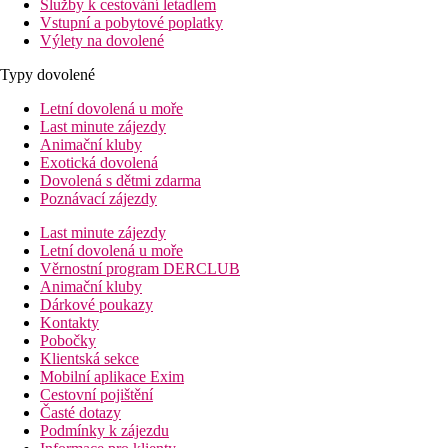
Služby k cestování letadlem
Vstupní a pobytové poplatky
Výlety na dovolené
Typy dovolené
Letní dovolená u moře
Last minute zájezdy
Animační kluby
Exotická dovolená
Dovolená s dětmi zdarma
Poznávací zájezdy
Last minute zájezdy
Letní dovolená u moře
Věrnostní program DERCLUB
Animační kluby
Dárkové poukazy
Kontakty
Pobočky
Klientská sekce
Mobilní aplikace Exim
Cestovní pojištění
Časté dotazy
Podmínky k zájezdu