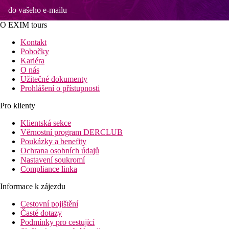
do vašeho e-mailu
O EXIM tours
Kontakt
Pobočky
Kariéra
O nás
Užitečné dokumenty
Prohlášení o přístupnosti
Pro klienty
Klientská sekce
Věrnostní program DERCLUB
Poukázky a benefity
Ochrana osobních údajů
Nastavení soukromí
Compliance linka
Informace k zájezdu
Cestovní pojištění
Časté dotazy
Podmínky pro cestující