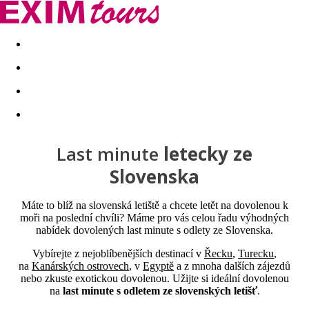
Akční nabídky
Last minute
First minute - Exotika a zim
Last minute
letecky ze
Slovenska
Máte to blíž na slovenská letiště a chcete letět na dovolenou k
moři na poslední chvíli? Máme pro vás celou řadu výhodných
nabídek dovolených last minute s odlety ze Slovenska.
Vybírejte z nejoblíbenějších destinací v
Řecku
,
Turecku
,
na
Kanárských ostrovech
, v
Egyptě
a z mnoha dalších zájezdů
nebo zkuste exotickou dovolenou. Užijte si ideální dovolenou
na
last minute s odletem ze slovenských letišť
.