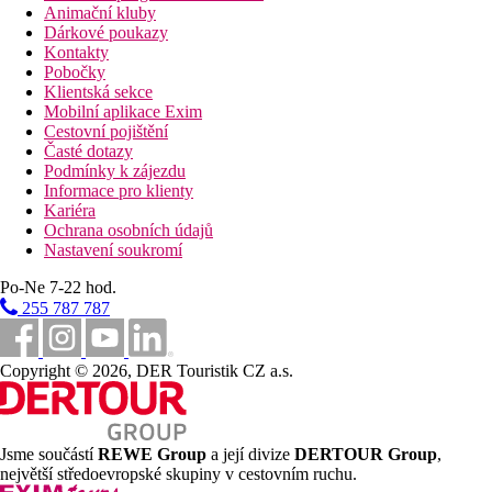
Animační kluby
Dárkové poukazy
Kontakty
Pobočky
Klientská sekce
Mobilní aplikace Exim
Cestovní pojištění
Časté dotazy
Podmínky k zájezdu
Informace pro klienty
Kariéra
Ochrana osobních údajů
Nastavení soukromí
Po-Ne 7-22 hod.
255 787 787
Copyright © 2026, DER Touristik CZ a.s.
Jsme součástí
REWE Group
a její divize
DERTOUR Group
,
největší středoevropské skupiny v cestovním ruchu.