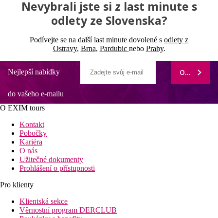
Nevybrali jste si z last minute s
odlety ze Slovenska?
Podívejte se na další last minute dovolené s
odlety z
Ostravy
,
Brna
,
Pardubic
nebo
Prahy
.
Nejlepší nabídky
ODEBÍRAT
do vašeho e-mailu
O EXIM tours
Kontakt
Pobočky
Kariéra
O nás
Užitečné dokumenty
Prohlášení o přístupnosti
Pro klienty
Klientská sekce
Věrnostní program DERCLUB